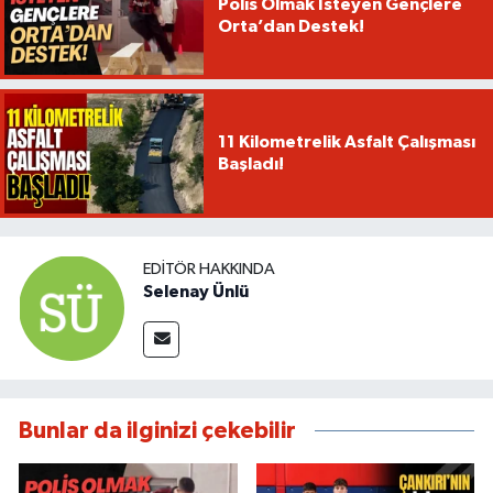
Polis Olmak İsteyen Gençlere
Orta’dan Destek!
11 Kilometrelik Asfalt Çalışması
Başladı!
EDITÖR HAKKINDA
Selenay Ünlü
Bunlar da ilginizi çekebilir