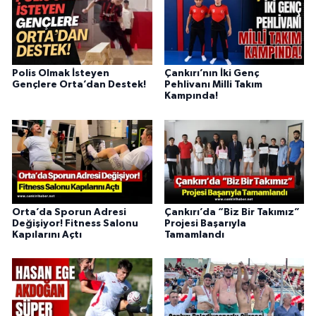
Polis Olmak İsteyen
Çankırı’nın İki Genç
Gençlere Orta’dan Destek!
Pehlivanı Milli Takım
Kampında!
Orta’da Sporun Adresi
Çankırı’da “Biz Bir Takımız”
Değişiyor! Fitness Salonu
Projesi Başarıyla
Kapılarını Açtı
Tamamlandı