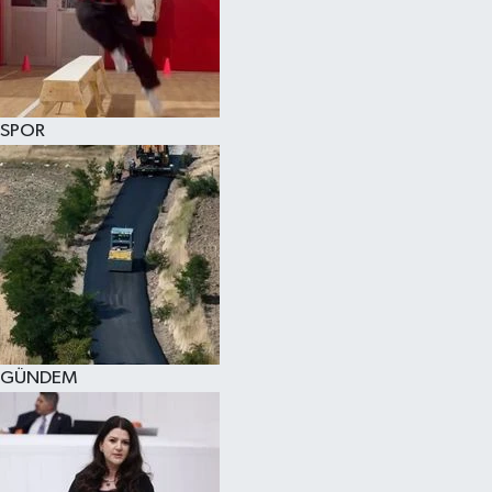
KÜLTÜR SANAT
MAGAZİN
SPOR
SAĞLIK
SİYASET
SPOR
TEKNOLOJİ
VİZYONDAKİLER
GÜNDEM
YAŞAM