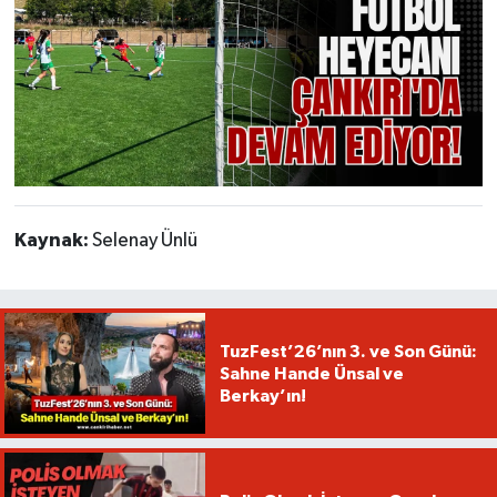
Kaynak:
Selenay Ünlü
TuzFest’26’nın 3. ve Son Günü:
Sahne Hande Ünsal ve
Berkay’ın!