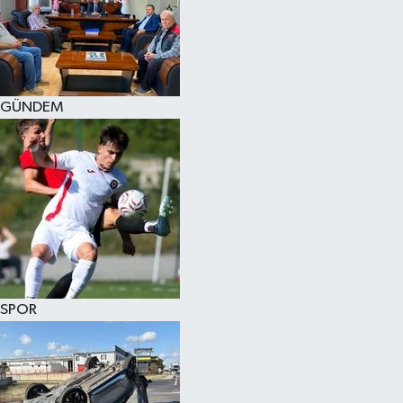
KÜLTÜR SANAT
MAGAZİN
GÜNDEM
SAĞLIK
SİYASET
SPOR
TEKNOLOJİ
VİZYONDAKİLER
SPOR
YAŞAM