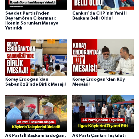
Saadet Partisi’nden
Çankırı'da CHP'nin Yeni İl
Bayramören Çıkarması:
Başkanı Belli Oldu!
İlçenin Sorunları Masaya
Yatırıldı
Koray Erdoğan’dan
Koray Erdoğan'dan Köy
Şabanözü’nde Birlik Mesajı!
Mesaisi!
AK Parti İl Başkanı Erdoğan,
AK Parti Çankırı Teşkilatı