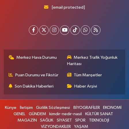
[email protected]
Merkez Hava Durumu
Merkez Trafik Yoğunluk
Haritası
Puan Durumu ve Fikstür
Tüm Manşetler
Son Dakika Haberleri
Haber Arşivi
Künye
İletişim
Gizlilik Sözleşmesi
BİYOGRAFİLER
EKONOMİ
GENEL
GÜNDEM
kimdir-nedir-nasil
KÜLTÜR SANAT
MAGAZİN
SAĞLIK
SİYASET
SPOR
TEKNOLOJİ
VİZYONDAKİLER
YAŞAM