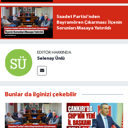
Saadet Partisi’nden
Bayramören Çıkarması: İlçenin
Sorunları Masaya Yatırıldı
EDITÖR HAKKINDA
Selenay Ünlü
Bunlar da ilginizi çekebilir