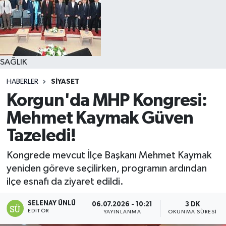
SAĞLIK
HABERLER
SİYASET
Korgun'da MHP Kongresi:
Mehmet Kaymak Güven
Tazeledi!
Kongrede mevcut İlçe Başkanı Mehmet Kaymak
yeniden göreve seçilirken, programın ardından
ilçe esnafı da ziyaret edildi.
SELENAY ÜNLÜ
06.07.2026 - 10:21
3 DK
EDITÖR
YAYINLANMA
OKUNMA SÜRESI