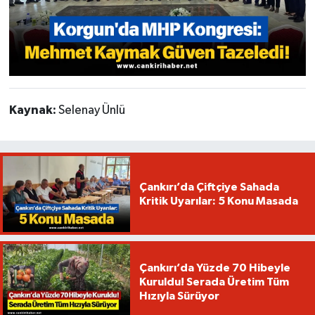
Kaynak:
Selenay Ünlü
Çankırı’da Çiftçiye Sahada
Kritik Uyarılar: 5 Konu Masada
Çankırı’da Yüzde 70 Hibeyle
Kuruldu! Serada Üretim Tüm
Hızıyla Sürüyor