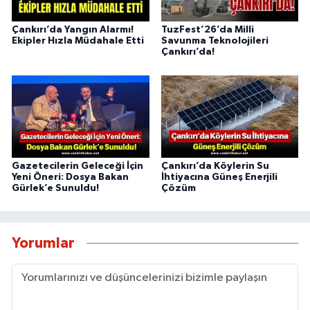
Çankırı’da Yangın Alarmı!
TuzFest’26’da Milli
Ekipler Hızla Müdahale Etti
Savunma Teknolojileri
Çankırı’da!
Gazetecilerin Geleceği İçin
Çankırı’da Köylerin Su
Yeni Öneri: Dosya Bakan
İhtiyacına Güneş Enerjili
Gürlek’e Sunuldu!
Çözüm
Yorumlar