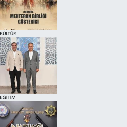
KÜLTÜR SANAT
MAGAZİN
KÜLTÜR
SAĞLIK
SİYASET
SPOR
TEKNOLOJİ
VİZYONDAKİLER
EĞİTİM
YAŞAM