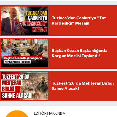
Tuzluca’dan Çankırı’ya “Tuz
Kardeşliği” Mesajı!
Başkan Kozan Başkanlığında
Korgun Meclisi Toplandı!
TuzFest’26’da Mehteran Birliği
Sahne Alacak!
EDITÖR HAKKINDA