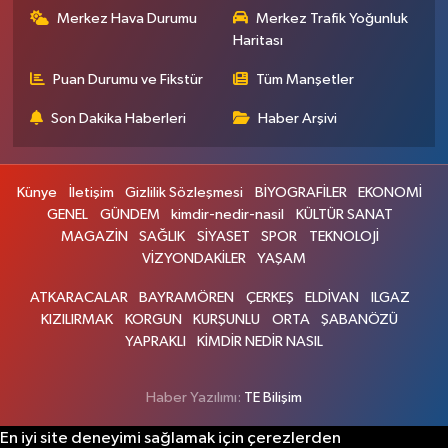
Merkez Hava Durumu
Merkez Trafik Yoğunluk
Haritası
Puan Durumu ve Fikstür
Tüm Manşetler
Son Dakika Haberleri
Haber Arşivi
Künye
İletişim
Gizlilik Sözleşmesi
BİYOGRAFİLER
EKONOMİ
GENEL
GÜNDEM
kimdir-nedir-nasil
KÜLTÜR SANAT
MAGAZİN
SAĞLIK
SİYASET
SPOR
TEKNOLOJİ
VİZYONDAKİLER
YAŞAM
ATKARACALAR
BAYRAMÖREN
ÇERKEŞ
ELDİVAN
ILGAZ
KIZILIRMAK
KORGUN
KURŞUNLU
ORTA
ŞABANÖZÜ
YAPRAKLI
KİMDİR NEDİR NASIL
Haber Yazılımı:
TE Bilişim
En iyi site deneyimi sağlamak için çerezlerden