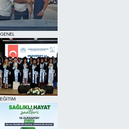
KÜLTÜR SANAT
MAGAZİN
GENEL
SAĞLIK
SİYASET
SPOR
TEKNOLOJİ
VİZYONDAKİLER
EĞİTİM
YAŞAM