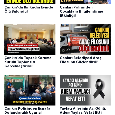
Çankırı’da Bir Kadın Evinde
Çankırı Polisinden
Ölü Bulundu!
Çocuklara Bilgilendirme
Etkinliği!
Çankırı’da Toprak Koruma
Çankırı Belediyesi Araç
Kurulu Toplantısı
Filosunu Güçlendirdi!
Gerçekleştirildi!
Çankırı Polisinden Esnafa
Yaylacı Ailesinin Acı Günü:
Dolandırıcılık Uyarısı!
Adem Yaylacı Vefat Etti