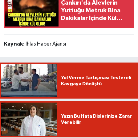
Çankırı'da Alevlerin
Yuttuğu Metruk Bina
Dakikalar İçinde Kül
Oldu!
Kaynak:
İhlas Haber Ajansı
Yol Verme Tartışması Testereli
Kavgaya Dönüştü
Yazın Bu Hata Dişlerinize Zarar
Verebilir