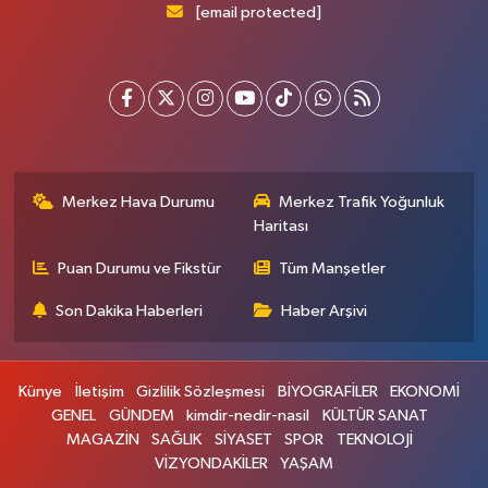
[email protected]
Merkez Hava Durumu
Merkez Trafik Yoğunluk
Haritası
Puan Durumu ve Fikstür
Tüm Manşetler
Son Dakika Haberleri
Haber Arşivi
Künye
İletişim
Gizlilik Sözleşmesi
BİYOGRAFİLER
EKONOMİ
GENEL
GÜNDEM
kimdir-nedir-nasil
KÜLTÜR SANAT
MAGAZİN
SAĞLIK
SİYASET
SPOR
TEKNOLOJİ
VİZYONDAKİLER
YAŞAM