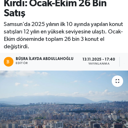
Kırdı: Ocak-Ekim 26 Bin
Satış
Samsun’da 2025 yılının ilk 10 ayında yapılan konut
satışları 12 yılın en yüksek seviyesine ulaştı. Ocak-
Ekim döneminde toplam 26 bin 3 konut el
değiştirdi.
BÜŞRA İLAYDA ABDULLAHOĞLU
13.11.2025 - 17:40
EDITÖR
YAYINLANMA
O