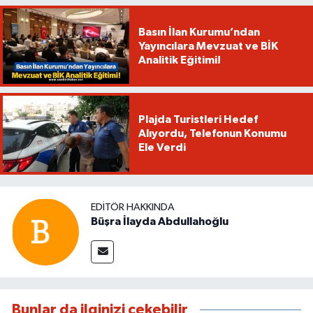
Basın İlan Kurumu’ndan
Yayıncılara Mevzuat ve BİK
Analitik Eğitimi!
Plajda Turistleri Hedef
Alıyordu, Telefonun Konumu
Ele Verdi
EDITÖR HAKKINDA
Büşra İlayda Abdullahoğlu
Bunlar da ilginizi çekebilir