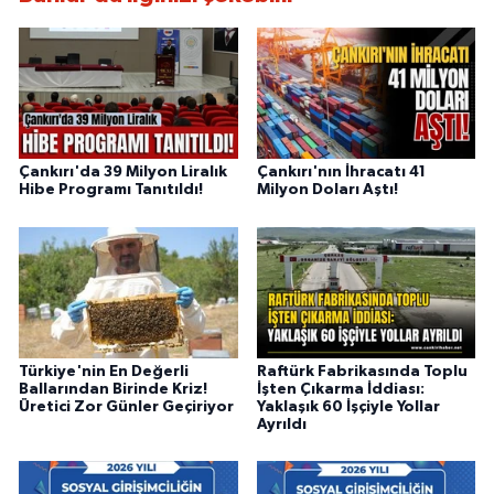
Çankırı'da 39 Milyon Liralık
Çankırı'nın İhracatı 41
Hibe Programı Tanıtıldı!
Milyon Doları Aştı!
Türkiye'nin En Değerli
Raftürk Fabrikasında Toplu
Ballarından Birinde Kriz!
İşten Çıkarma İddiası:
Üretici Zor Günler Geçiriyor
Yaklaşık 60 İşçiyle Yollar
Ayrıldı