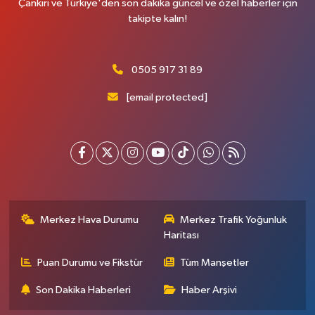
Çankırı ve Türkiye'den son dakika güncel ve özel haberler için
takipte kalın!
0505 917 31 89
[email protected]
Merkez Hava Durumu
Merkez Trafik Yoğunluk
Haritası
Puan Durumu ve Fikstür
Tüm Manşetler
Son Dakika Haberleri
Haber Arşivi