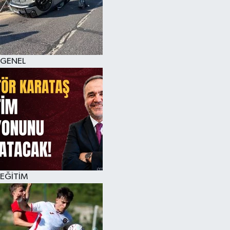
KÜLTÜR SANAT
MAGAZİN
GENEL
SAĞLIK
SİYASET
SPOR
TEKNOLOJİ
VİZYONDAKİLER
EĞİTİM
YAŞAM