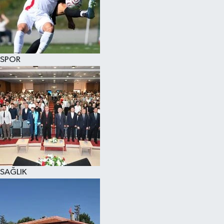
KÜLTÜR SANAT
MAGAZİN
SPOR
SAĞLIK
SİYASET
SPOR
TEKNOLOJİ
VİZYONDAKİLER
SAĞLIK
YAŞAM