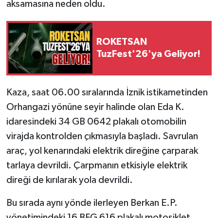
aksamasına neden oldu.
ROKETSAN
TuzFest'26'ya Geliyor!
Kaza, saat 06.00 sıralarında İznik istikametinden
Orhangazi yönüne seyir halinde olan Eda K.
idaresindeki 34 GB 0642 plakalı otomobilin
virajda kontrolden çıkmasıyla başladı. Savrulan
araç, yol kenarındaki elektrik direğine çarparak
tarlaya devrildi. Çarpmanın etkisiyle elektrik
direği de kırılarak yola devrildi.
Bu sırada aynı yönde ilerleyen Berkan E.P.
yönetimindeki 16 BFG 616 plakalı motosiklet,