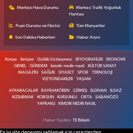
Merkez Hava Durumu
Merkez Trafik Yoğunluk
Haritası
Puan Durumu ve Fikstür
Tüm Manşetler
Son Dakika Haberleri
Haber Arşivi
Künye
İletişim
Gizlilik Sözleşmesi
BİYOGRAFİLER
EKONOMİ
GENEL
GÜNDEM
kimdir-nedir-nasil
KÜLTÜR SANAT
MAGAZİN
SAĞLIK
SİYASET
SPOR
TEKNOLOJİ
VİZYONDAKİLER
YAŞAM
ATKARACALAR
BAYRAMÖREN
ÇERKEŞ
ELDİVAN
ILGAZ
KIZILIRMAK
KORGUN
KURŞUNLU
ORTA
ŞABANÖZÜ
YAPRAKLI
KİMDİR NEDİR NASIL
Haber Yazılımı:
TE Bilişim
En iyi site deneyimi sağlamak için çerezlerden