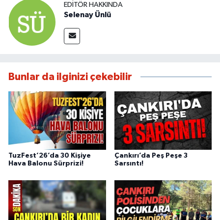
EDITÖR HAKKINDA
Selenay Ünlü
Bunlar da ilginizi çekebilir
TuzFest’26’da 30 Kişiye
Çankırı’da Peş Peşe 3
Hava Balonu Sürprizi!
Sarsıntı!