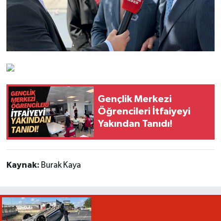
Gençlik Merkezi
Öğrencileri İtfaiyeyi
Yakından Tanıdı!
Kaynak:
Burak Kaya