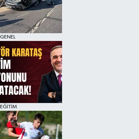
KÜLTÜR SANAT
MAGAZİN
GENEL
SAĞLIK
SİYASET
SPOR
TEKNOLOJİ
VİZYONDAKİLER
EĞİTİM
YAŞAM