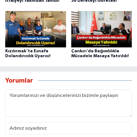
İtfaiyeyi Yakından Tanıdı!
36 Dereceyi Görecek!
Kızılırmak’ta Esnafa
Çankırı’da Bağımlılıkla
Dolandırıcılık Uyarısı!
Mücadele Masaya Yatırıldı!
Yorumlar