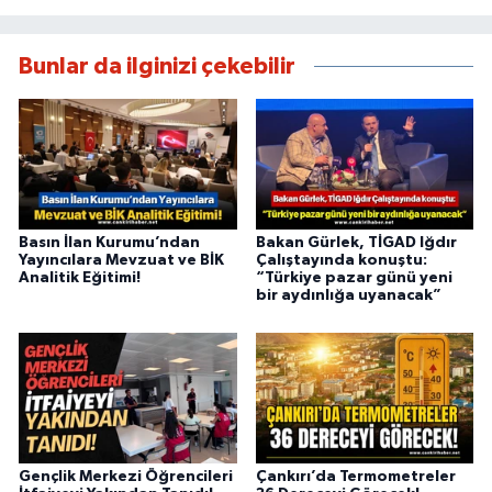
Bunlar da ilginizi çekebilir
Basın İlan Kurumu’ndan
Bakan Gürlek, TİGAD Iğdır
Yayıncılara Mevzuat ve BİK
Çalıştayında konuştu:
Analitik Eğitimi!
“Türkiye pazar günü yeni
bir aydınlığa uyanacak”
Gençlik Merkezi Öğrencileri
Çankırı’da Termometreler