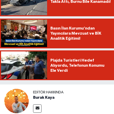
Takla Attı, Burnu Bile Kanamadı!
Basın İlan Kurumu’ndan
Yayıncılara Mevzuat ve BİK
Analitik Eğitimi!
Plajda Turistleri Hedef
Alıyordu, Telefonun Konumu
Ele Verdi
EDITÖR HAKKINDA
Burak Kaya