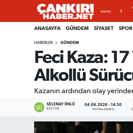
ANASAYFA
Künye
Merkez Hava Durumu
ANASAYFA
GÜNDEM
SİYASET
SPOR
GÜNDEM
İletişim
Merkez Trafik Yoğunluk Haritası
HABERLER
GÜNDEM
Feci Kaza: 17
SİYASET
Gizlilik Sözleşmesi
Süper Lig Puan Durumu ve Fikstür
SPOR
BİYOGRAFİLER
Tüm Manşetler
Alkollü Sürüc
EKONOMİ
EKONOMİ
Son Dakika Haberleri
Kazanın ardından olay yerinden
EĞİTİM
GENEL
Haber Arşivi
SELENAY ÜNLÜ
04.06.2026 - 14:30
EDITÖR
YAYINLANMA
RESMİ İLANLAR
GÜNDEM
kimdir-nedir-nasil