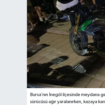
KÜLTÜR SANAT
MAGAZİN
SAĞLIK
SİYASET
SPOR
TEKNOLOJİ
VİZYONDAKİLER
YAŞAM
Bursa’nın İnegöl ilçesinde meydana ge
sürücüsü ağır yaralanırken, kazaya ka