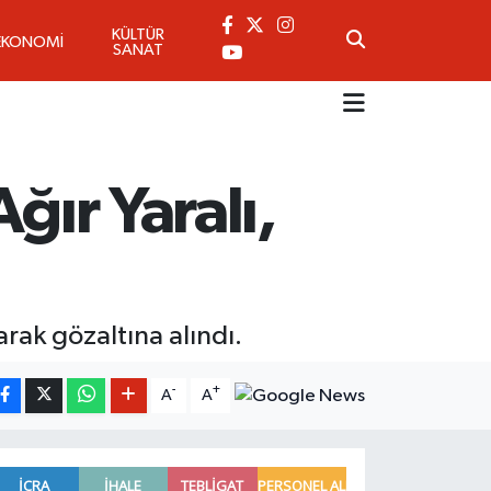
KÜLTÜR
EKONOMİ
SANAT
ğır Yaralı,
rak gözaltına alındı.
-
+
A
A