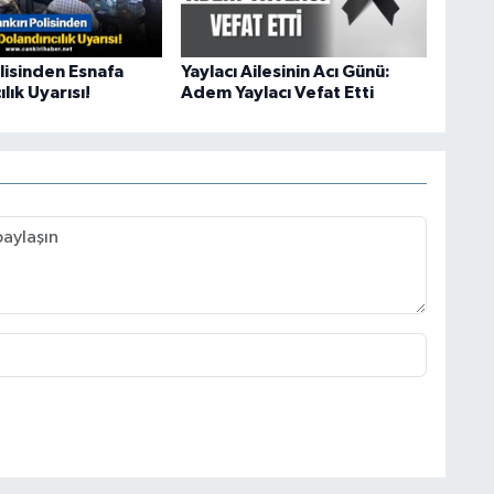
lisinden Esnafa
Yaylacı Ailesinin Acı Günü:
lık Uyarısı!
Adem Yaylacı Vefat Etti