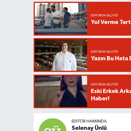
EDITÖRÜN SEÇTIĞI
Yol Verme Tart
EDITÖRÜN SEÇTIĞI
Yazın Bu Hata D
EDITÖRÜN SEÇTIĞI
Eski Erkek Ark
Haber!
EDITÖR HAKKINDA
Selenay Ünlü