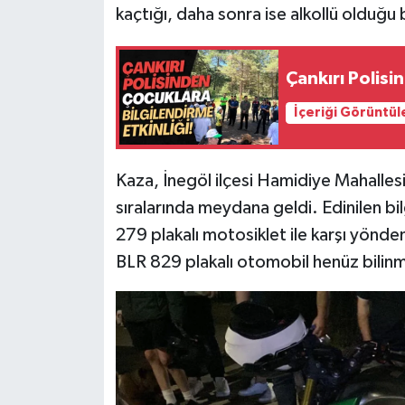
kaçtığı, daha sonra ise alkollü olduğu 
Çankırı Polisi
İçeriği Görüntül
Kaza, İnegöl ilçesi Hamidiye Mahalle
sıralarında meydana geldi. Edinilen bi
279 plakalı motosiklet ile karşı yönd
BLR 829 plakalı otomobil henüz bilinm