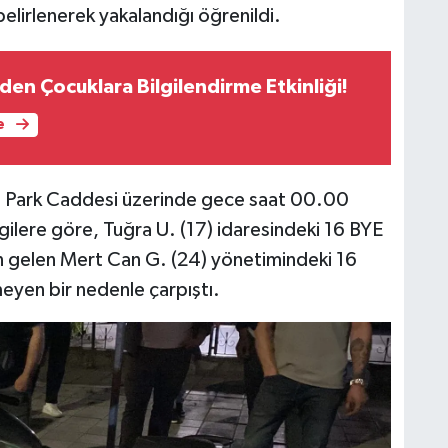
belirlenerek yakalandığı öğrenildi.
nden Çocuklara Bilgilendirme Etkinliği!
e
si Park Caddesi üzerinde gece saat 00.00
lgilere göre, Tuğra U. (17) idaresindeki 16 BYE
en gelen Mert Can G. (24) yönetimindeki 16
eyen bir nedenle çarpıştı.