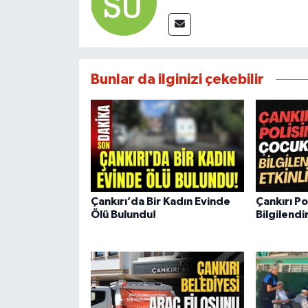
Bunlar da ilginizi çekebilir
Çankırı’da Bir Kadın Evinde
Çankırı P
Ölü Bulundu!
Bilgilendi