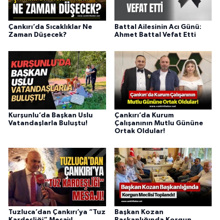
Çankırı’da Sıcaklıklar Ne
Battal Ailesinin Acı Günü:
Zaman Düşecek?
Ahmet Battal Vefat Etti
Kurşunlu’da Başkan Uslu
Çankırı’da Kurum
Vatandaşlarla Buluştu!
Çalışanının Mutlu Gününe
Ortak Oldular!
Tuzluca’dan Çankırı’ya “Tuz
Başkan Kozan