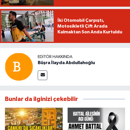
İki Otomobil Çarpıştı,
Motosikletli Çift Arada
Kalmaktan Son Anda Kurtuldu
EDITÖR HAKKINDA
Büşra İlayda Abdullahoğlu
Bunlar da ilginizi çekebilir