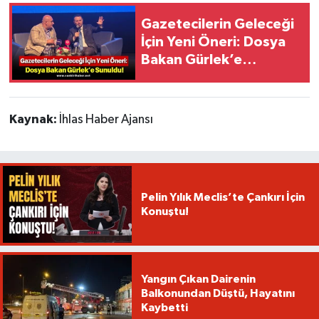
Gazetecilerin Geleceği
İçin Yeni Öneri: Dosya
Bakan Gürlek’e
Sunuldu!
Kaynak:
İhlas Haber Ajansı
Pelin Yılık Meclis’te Çankırı İçin
Konuştu!
Yangın Çıkan Dairenin
Balkonundan Düştü, Hayatını
Kaybetti