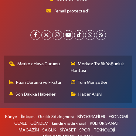
[email protected]
Merkez Hava Durumu
Merkez Trafik Yoğunluk
Haritası
Puan Durumu ve Fikstür
Tüm Manşetler
Son Dakika Haberleri
Haber Arşivi
Künye
İletişim
Gizlilik Sözleşmesi
BİYOGRAFİLER
EKONOMİ
GENEL
GÜNDEM
kimdir-nedir-nasil
KÜLTÜR SANAT
MAGAZİN
SAĞLIK
SİYASET
SPOR
TEKNOLOJİ