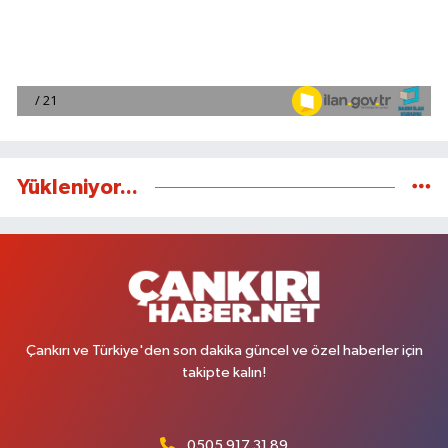
Yükleniyor...
Çankırı ve Türkiye'den son dakika güncel ve özel haberler için
takipte kalın!
0505 917 31 89