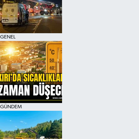
KÜLTÜR SANAT
MAGAZİN
GENEL
SAĞLIK
SİYASET
SPOR
TEKNOLOJİ
VİZYONDAKİLER
GÜNDEM
YAŞAM