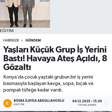
EĞİTİM
HABERLER
GÜNDEM
Yaşları Küçük Grup İş Yerini
Bastı! Havaya Ateş Açıldı, 8
Gözaltı
Konya’da çocuk yaştaki grubun bir iş yerini
basmasıyla başlayan kavga, sopa, bıçak ve
pompalı tüfeğe kadar vardı.
BÜŞRA İLAYDA ABDULLAHOĞLU
04.12.2025 - 15:30
EDITÖR
YAYINLANMA
O