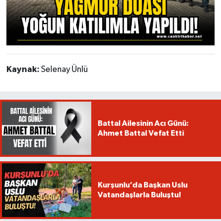
Kaynak:
Selenay Ünlü
Battal Ailesinin Acı Günü:
Ahmet Battal Vefat Etti
Kurşunlu’da Başkan Uslu
Vatandaşlarla Buluştu!