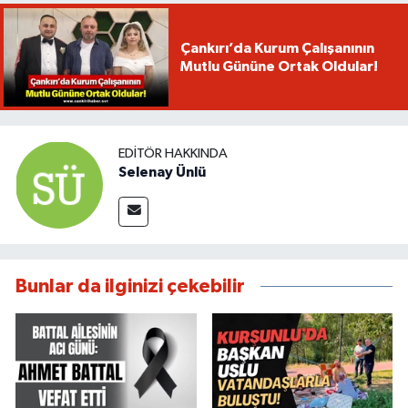
Çankırı’da Kurum Çalışanının
Mutlu Gününe Ortak Oldular!
EDITÖR HAKKINDA
Selenay Ünlü
Bunlar da ilginizi çekebilir