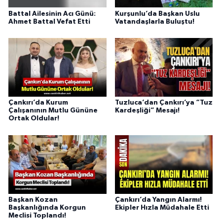
Battal Ailesinin Acı Günü:
Kurşunlu’da Başkan Uslu
Ahmet Battal Vefat Etti
Vatandaşlarla Buluştu!
Çankırı’da Kurum
Tuzluca’dan Çankırı’ya “Tuz
Çalışanının Mutlu Gününe
Kardeşliği” Mesajı!
Ortak Oldular!
Başkan Kozan
Çankırı’da Yangın Alarmı!
Başkanlığında Korgun
Ekipler Hızla Müdahale Etti
Meclisi Toplandı!