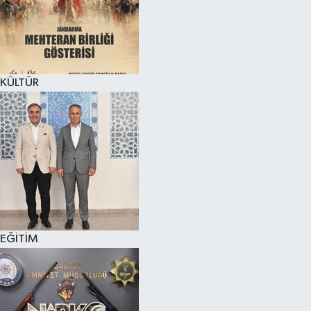
KÜLTÜR SANAT
MAGAZİN
KÜLTÜR
SAĞLIK
SİYASET
SPOR
TEKNOLOJİ
VİZYONDAKİLER
EĞİTİM
YAŞAM