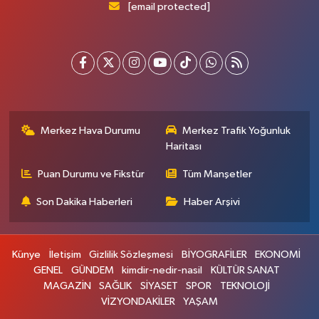
[email protected]
Merkez Hava Durumu
Merkez Trafik Yoğunluk
Haritası
Puan Durumu ve Fikstür
Tüm Manşetler
Son Dakika Haberleri
Haber Arşivi
Künye
İletişim
Gizlilik Sözleşmesi
BİYOGRAFİLER
EKONOMİ
GENEL
GÜNDEM
kimdir-nedir-nasil
KÜLTÜR SANAT
MAGAZİN
SAĞLIK
SİYASET
SPOR
TEKNOLOJİ
VİZYONDAKİLER
YAŞAM