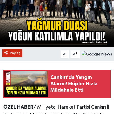
Paylaş
-
+
A
A
Çankırı’da Yangın
Alarmı! Ekipler Hızla
Müdahale Etti
ÖZEL HABER/
Milliyetçi Hareket Partisi Çankırı İl