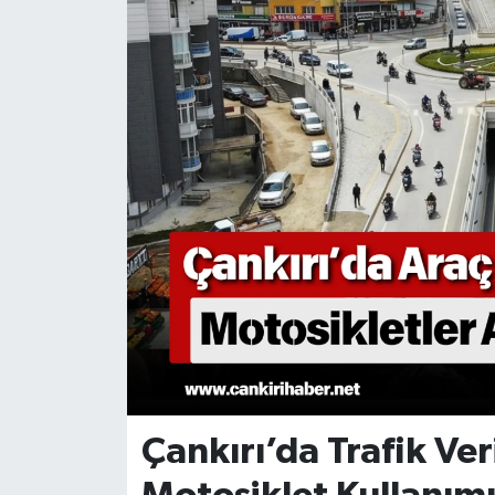
KÜLTÜR SANAT
MAGAZİN
SAĞLIK
SİYASET
SPOR
TEKNOLOJİ
VİZYONDAKİLER
YAŞAM
Çankırı’da Trafik Ver