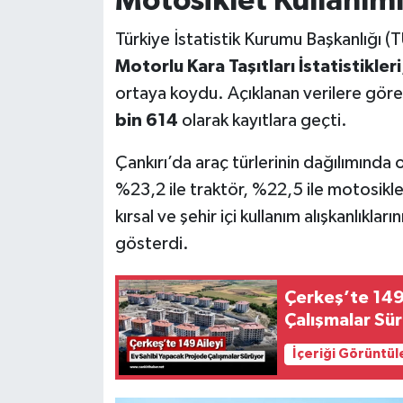
Motosiklet Kullanım
Türkiye İstatistik Kurumu Başkanlığı (
Motorlu Kara Taşıtları İstatistikleri
ortaya koydu. Açıklanan verilere göre 
bin 614
olarak kayıtlara geçti.
Çankırı’da araç türlerinin dağılımında 
%23,2 ile traktör, %22,5 ile motosikle
kırsal ve şehir içi kullanım alışkanlıkla
gösterdi.
Çerkeş’te 149
Çalışmalar Sü
İçeriği Görüntül