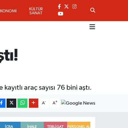
KÜLTÜR
EKONOMİ
SANAT
tı!
kayıtlı araç sayısı 76 bini aştı.
-
+
A
A