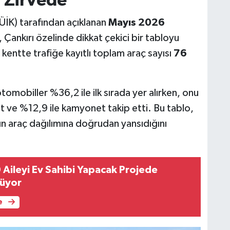
ı Zirvede
TÜİK) tarafından açıklanan
Mayıs 2026
, Çankırı özelinde dikkat çekici bir tabloyu
kentte trafiğe kayıtlı toplam araç sayısı
76
otomobiller %36,2 ile ilk sırada yer alırken, onu
t ve %12,9 ile kamyonet takip etti. Bu tablo,
rının araç dağılımına doğrudan yansıdığını
 Aileyi Ev Sahibi Yapacak Projede
rüyor
e