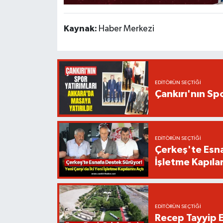
Kaynak:
Haber Merkezi
EDITÖRÜN SEÇTIĞI
Çankırı'nın Spo
EDITÖRÜN SEÇTIĞI
Çerkeş'te Esna
İşletme Kapılar
EDITÖRÜN SEÇTIĞI
Recep Tayyip E