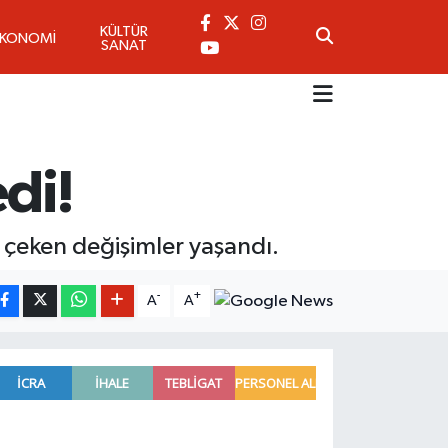
KÜLTÜR
EKONOMİ
SANAT
edi!
at çeken değişimler yaşandı.
-
+
A
A