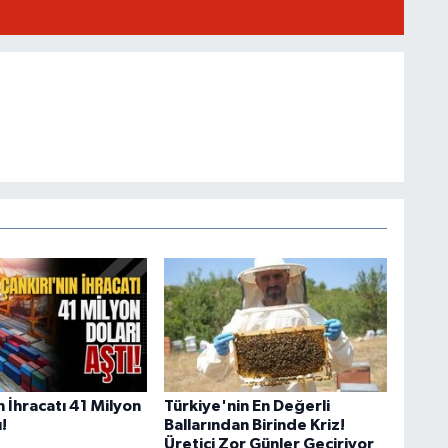
n İhracatı 41 Milyon
Türkiye'nin En Değerli
!
Ballarından Birinde Kriz!
Üretici Zor Günler Geçiriyor