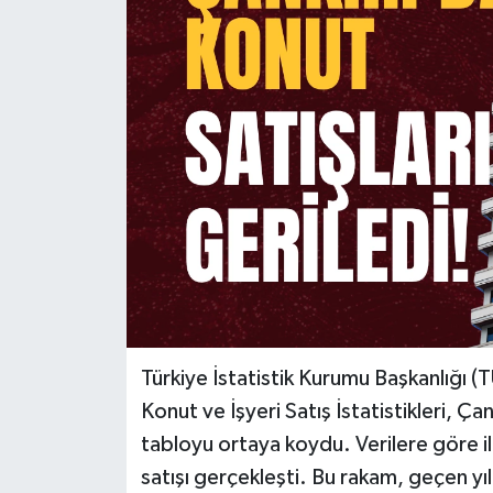
KÜLTÜR SANAT
MAGAZİN
SAĞLIK
SİYASET
SPOR
TEKNOLOJİ
VİZYONDAKİLER
Türkiye İstatistik Kurumu Başkanlığı (T
Konut ve İşyeri Satış İstatistikleri, Ça
YAŞAM
tabloyu ortaya koydu. Verilere göre 
satışı gerçekleşti. Bu rakam, geçen yıl