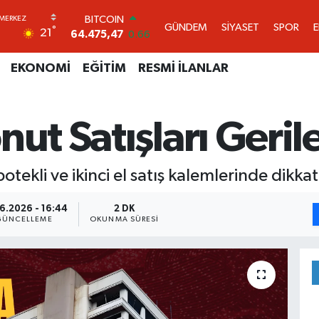
DOLAR
GÜNDEM
SİYASET
SPOR
°
21
47,5971
0.05
EURO
55,1336
0.18
EKONOMİ
EĞİTİM
RESMİ İLANLAR
STERLİN
64,2534
0.22
GRAM ALTIN
ut Satışları Geril
6518.23
0.39
BİST100
13.703
0
BITCOIN
potekli ve ikinci el satış kalemlerinde dikk
64.475,47
0.66
6.2026 - 16:44
2 DK
GÜNCELLEME
OKUNMA SÜRESI