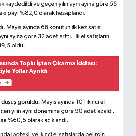
ak kaydedildi ve geçen yılın aynı ayına göre 55
deki payı %82,0 olarak hesaplandı.
ndı. Mayıs ayında 66 konutun ilk kez satışı
ynı ayına göre 32 adet arttı. İlk el satışların
39,5 oldu.
asında Toplu İşten Çıkarma İddiası:
iyle Yollar Ayrıldı
e
da düşüş görüldü. Mayıs ayında 101 ikinci el
eçen yılın aynı dönemine göre 90 adet azaldı.
ı ise %60,5 olarak açıklandı.
a ipotekli ve ikinci el satışlarda belirgin