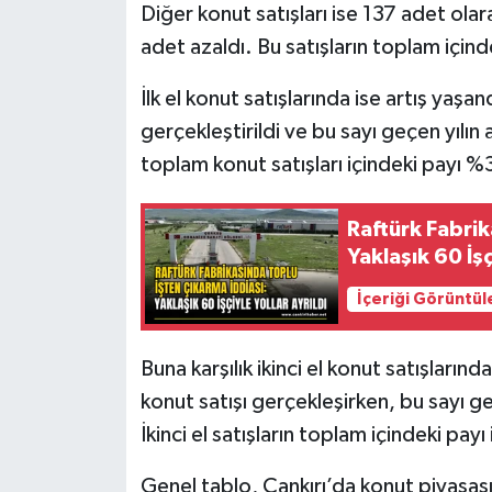
Diğer konut satışları ise 137 adet olar
adet azaldı. Bu satışların toplam için
İlk el konut satışlarında ise artış yaşa
gerçekleştirildi ve bu sayı geçen yılın a
toplam konut satışları içindeki payı %
Raftürk Fabrik
Yaklaşık 60 İşç
İçeriği Görüntül
Buna karşılık ikinci el konut satışların
konut satışı gerçekleşirken, bu sayı g
İkinci el satışların toplam içindeki pay
Genel tablo, Çankırı’da konut piyasasınd