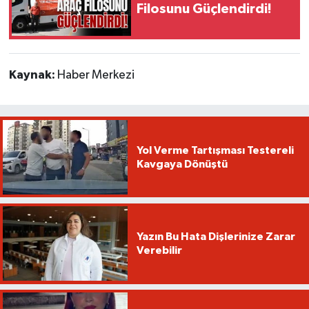
Filosunu Güçlendirdi!
Kaynak:
Haber Merkezi
Yol Verme Tartışması Testereli
Kavgaya Dönüştü
Yazın Bu Hata Dişlerinize Zarar
Verebilir