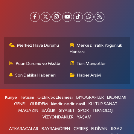
Merkez Hava Durumu
Merkez Trafik Yoğunluk
Haritası
Puan Durumu ve Fikstür
Tüm Manşetler
Son Dakika Haberleri
Haber Arşivi
Künye
İletişim
Gizlilik Sözleşmesi
BİYOGRAFİLER
EKONOMİ
GENEL
GÜNDEM
kimdir-nedir-nasil
KÜLTÜR SANAT
MAGAZİN
SAĞLIK
SİYASET
SPOR
TEKNOLOJİ
VİZYONDAKİLER
YAŞAM
ATKARACALAR
BAYRAMÖREN
ÇERKEŞ
ELDİVAN
ILGAZ