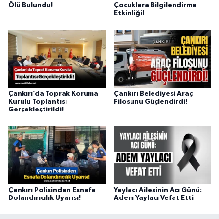
Ölü Bulundu!
Çocuklara Bilgilendirme
Etkinliği!
Çankırı’da Toprak Koruma
Çankırı Belediyesi Araç
Kurulu Toplantısı
Filosunu Güçlendirdi!
Gerçekleştirildi!
Çankırı Polisinden Esnafa
Yaylacı Ailesinin Acı Günü:
Dolandırıcılık Uyarısı!
Adem Yaylacı Vefat Etti