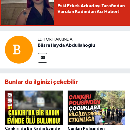
Eski Erkek Arkadaşı Tarafından
Vurulan Kadından Acı Haber!
EDITÖR HAKKINDA
Büşra İlayda Abdullahoğlu
Bunlar da ilginizi çekebilir
Çankırı’da Bir Kadın Evinde
Çankırı Polisinden