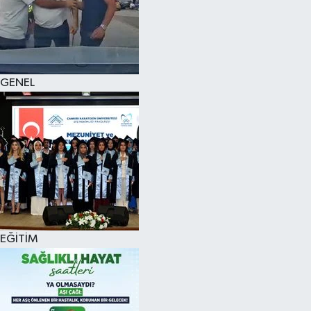
KÜLTÜR SANAT
MAGAZİN
GENEL
SAĞLIK
SİYASET
SPOR
TEKNOLOJİ
VİZYONDAKİLER
EĞİTİM
YAŞAM