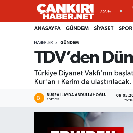
ANASAYFA
Künye
Merkez Hava Durumu
ANASAYFA
GÜNDEM
SİYASET
SPOR
GÜNDEM
İletişim
Merkez Trafik Yoğunluk Haritası
HABERLER
GÜNDEM
TDV’den Düny
SİYASET
Gizlilik Sözleşmesi
Süper Lig Puan Durumu ve Fikstür
SPOR
BİYOGRAFİLER
Tüm Manşetler
Türkiye Diyanet Vakfı’nın başla
Kur’an-ı Kerim de ulaştırılacak.
EKONOMİ
EKONOMİ
Son Dakika Haberleri
BÜŞRA İLAYDA ABDULLAHOĞLU
09.05.2
EĞİTİM
GENEL
Haber Arşivi
EDITÖR
YAYI
RESMİ İLANLAR
GÜNDEM
kimdir-nedir-nasil