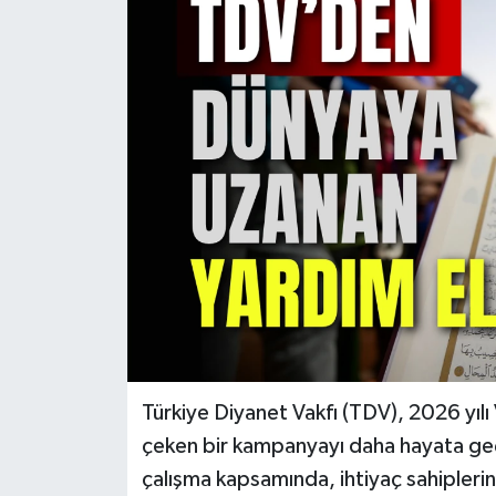
KÜLTÜR SANAT
MAGAZİN
SAĞLIK
SİYASET
SPOR
TEKNOLOJİ
VİZYONDAKİLER
Türkiye Diyanet Vakfı (TDV), 2026 yıl
YAŞAM
çeken bir kampanyayı daha hayata geçi
çalışma kapsamında, ihtiyaç sahiplerin