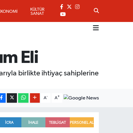
KÜLTÜR
EKONOMİ
SANAT
m Eli
yla birlikte ihtiyaç sahiplerine
-
+
A
A