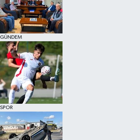
KÜLTÜR SANAT
MAGAZİN
GÜNDEM
SAĞLIK
SİYASET
SPOR
TEKNOLOJİ
VİZYONDAKİLER
SPOR
YAŞAM