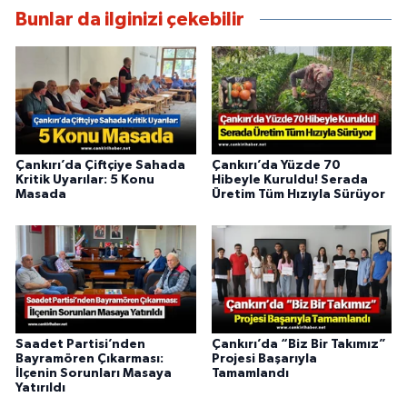
Bunlar da ilginizi çekebilir
Çankırı’da Çiftçiye Sahada
Çankırı’da Yüzde 70
Kritik Uyarılar: 5 Konu
Hibeyle Kuruldu! Serada
Masada
Üretim Tüm Hızıyla Sürüyor
Saadet Partisi’nden
Çankırı’da “Biz Bir Takımız”
Bayramören Çıkarması:
Projesi Başarıyla
İlçenin Sorunları Masaya
Tamamlandı
Yatırıldı