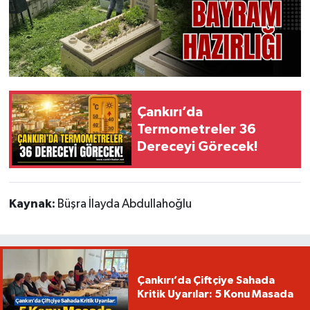
Çankırı’da
Termometreler 36
Dereceyi Görecek!
Kaynak:
Büşra İlayda Abdullahoğlu
Çankırı’da Çiftçiye Sahada
Kritik Uyarılar: 5 Konu Masada