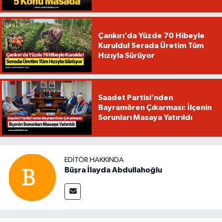
Çankırı’da Yüzde 70 Hibeyle
Kuruldu! Serada Üretim Tüm
Hızıyla Sürüyor
Saadet Partisi’nden
Bayramören Çıkarması: İlçenin
Sorunları Masaya Yatırıldı
EDITÖR HAKKINDA
Büşra İlayda Abdullahoğlu