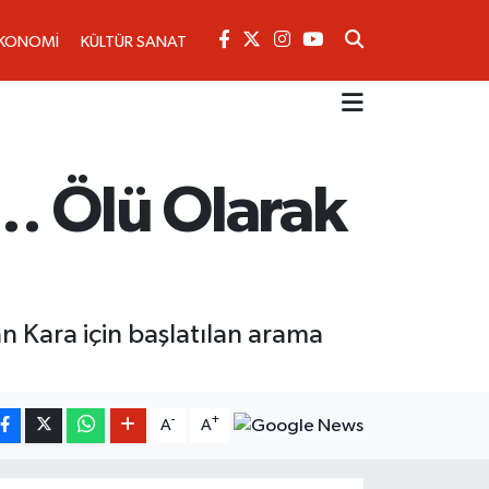
KONOMİ
KÜLTÜR SANAT
… Ölü Olarak
 Kara için başlatılan arama
-
+
A
A