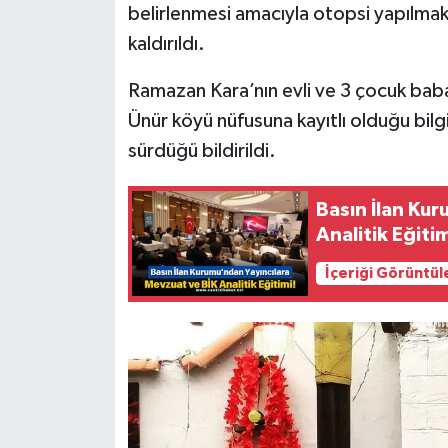
belirlenmesi amacıyla otopsi yapılmak
kaldırıldı.
Ramazan Kara’nın evli ve 3 çocuk babas
Ünür köyü nüfusuna kayıtlı olduğu bilgis
sürdüğü bildirildi.
Basın İlan Ku
Analitik Eğitim
İçeriği Görüntül