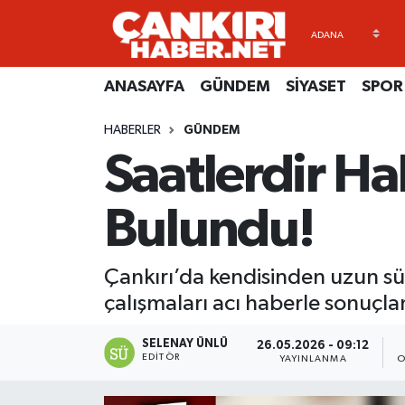
ANASAYFA
Künye
Merkez Hava Durumu
ANASAYFA
GÜNDEM
SİYASET
SPOR
GÜNDEM
İletişim
Merkez Trafik Yoğunluk Haritası
HABERLER
GÜNDEM
Saatlerdir H
SİYASET
Gizlilik Sözleşmesi
Süper Lig Puan Durumu ve Fikstür
SPOR
BİYOGRAFİLER
Tüm Manşetler
Bulundu!
EKONOMİ
EKONOMİ
Son Dakika Haberleri
Çankırı’da kendisinden uzun sü
EĞİTİM
GENEL
Haber Arşivi
çalışmaları acı haberle sonuçla
RESMİ İLANLAR
GÜNDEM
SELENAY ÜNLÜ
26.05.2026 - 09:12
EDITÖR
YAYINLANMA
O
kimdir-nedir-nasil