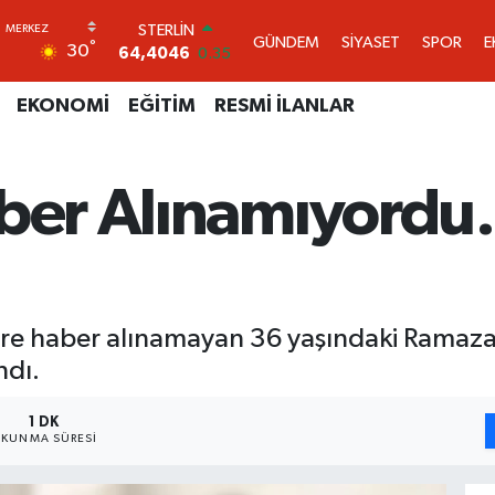
GRAM ALTIN
GÜNDEM
SİYASET
SPOR
E
°
30
6618.49
2.12
BİST100
13.773
-19
EKONOMİ
EĞİTİM
RESMİ İLANLAR
BITCOIN
65.130,04
1.2
DOLAR
aber Alınamıyordu
47,7106
0.17
EURO
55,1652
0.27
STERLİN
64,4046
0.35
re haber alınamayan 36 yaşındaki Ramazan
ndı.
1 DK
KUNMA SÜRESI