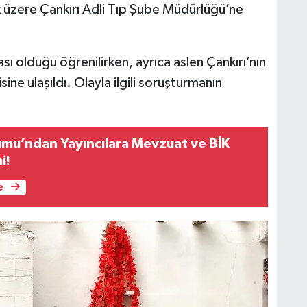
 üzere Çankırı Adli Tıp Şube Müdürlüğü’ne
ı olduğu öğrenilirken, ayrıca aslen Çankırı’nın
ine ulaşıldı. Olayla ilgili soruşturmanın
rumu’ndan Yayıncılara Mevzuat ve BİK
i!
e