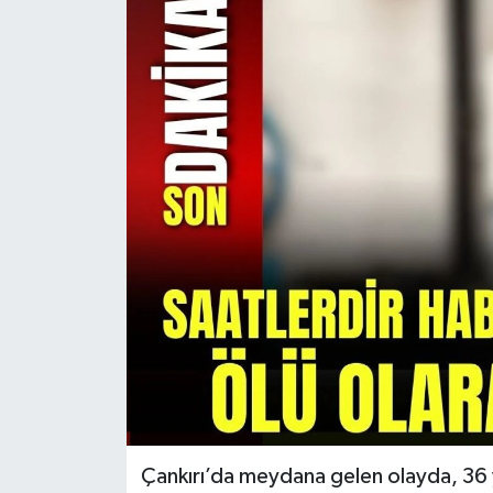
KÜLTÜR SANAT
MAGAZİN
SAĞLIK
SİYASET
SPOR
TEKNOLOJİ
VİZYONDAKİLER
YAŞAM
Çankırı’da meydana gelen olayda, 36 