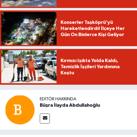
Konserler Taşköprü’yü
Hareketlendirdi! İlçeye Her
Gün On Binlerce Kişi Geliyor
Kırmızı Işıkta Yolda Kaldı,
Temizlik İşçileri Yardımına
Koştu
EDITÖR HAKKINDA
Büşra İlayda Abdullahoğlu