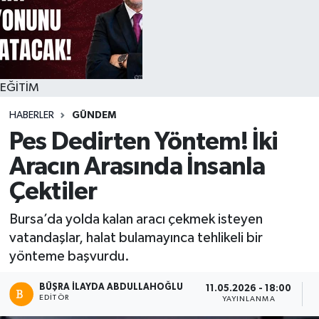
EĞİTİM
HABERLER
GÜNDEM
Pes Dedirten Yöntem! İki
Aracın Arasında İnsanla
Çektiler
Bursa’da yolda kalan aracı çekmek isteyen
vatandaşlar, halat bulamayınca tehlikeli bir
yönteme başvurdu.
BÜŞRA İLAYDA ABDULLAHOĞLU
11.05.2026 - 18:00
EDITÖR
YAYINLANMA
O