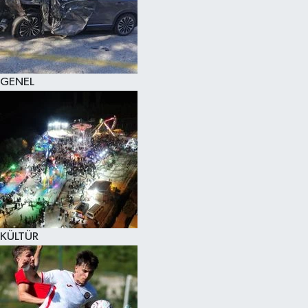
KÜLTÜR SANAT
MAGAZİN
GENEL
SAĞLIK
SİYASET
SPOR
TEKNOLOJİ
VİZYONDAKİLER
KÜLTÜR
YAŞAM