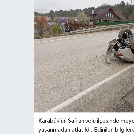
KÜLTÜR SANAT
MAGAZİN
SAĞLIK
SİYASET
SPOR
TEKNOLOJİ
VİZYONDAKİLER
YAŞAM
Karabük’ün Safranbolu ilçesinde meyda
yaşanmadan atlatıldı. Edinilen bilgile