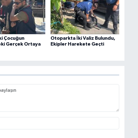
ki Çocuğun
Otoparkta İki Valiz Bulundu,
ki Gerçek Ortaya
Ekipler Harekete Geçti