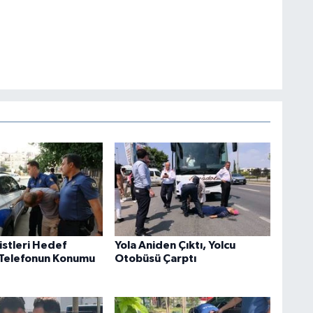
istleri Hedef
Yola Aniden Çıktı, Yolcu
 Telefonun Konumu
Otobüsü Çarptı