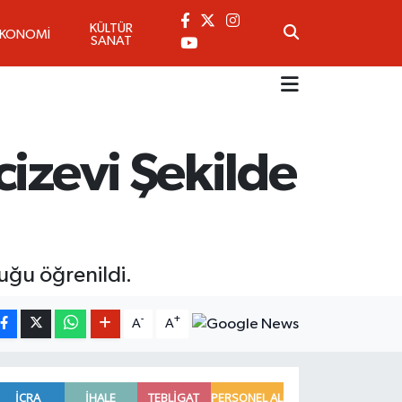
KÜLTÜR
EKONOMİ
SANAT
cizevi Şekilde
uğu öğrenildi.
-
+
A
A