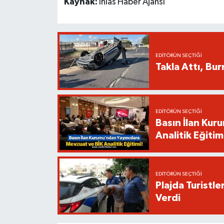
Kaynak:
İhlas Haber Ajansı
EDITÖRÜN SEÇTIĞI
Takla Attı, Bu
EDITÖRÜN SEÇTIĞI
Basın İlan Kur
Analitik Eğitim
EDITÖRÜN SEÇTIĞI
Plajda Turistl
Verdi