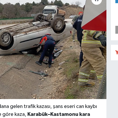
Y
na gelen trafik kazası, şans eseri can kaybı
re göre kaza,
Karabük–Kastamonu kara