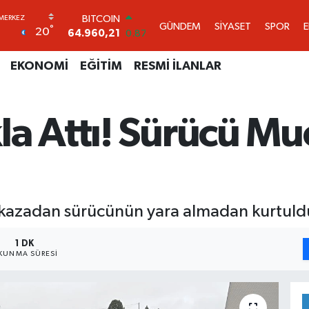
DOLAR
GÜNDEM
SİYASET
SPOR
°
20
47,7436
0.18
EURO
55,2510
0.32
EKONOMİ
EĞİTİM
RESMİ İLANLAR
STERLİN
64,4811
0.38
GRAM ALTIN
a Attı! Sürücü Mu
6648.99
2.59
BİST100
13.779
-14
BITCOIN
64.960,21
0.87
i, kazadan sürücünün yara almadan kurtuld
1 DK
KUNMA SÜRESI