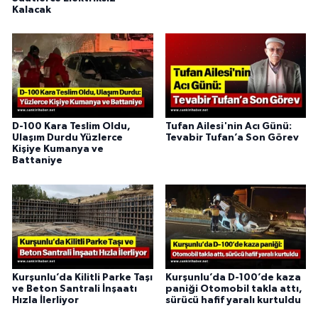
Kalacak
D-100 Kara Teslim Oldu,
Tufan Ailesi'nin Acı Günü:
Ulaşım Durdu Yüzlerce
Tevabir Tufan’a Son Görev
Kişiye Kumanya ve
Battaniye
Kurşunlu’da Kilitli Parke Taşı
Kurşunlu’da D-100’de kaza
ve Beton Santrali İnşaatı
paniği Otomobil takla attı,
Hızla İlerliyor
sürücü hafif yaralı kurtuldu