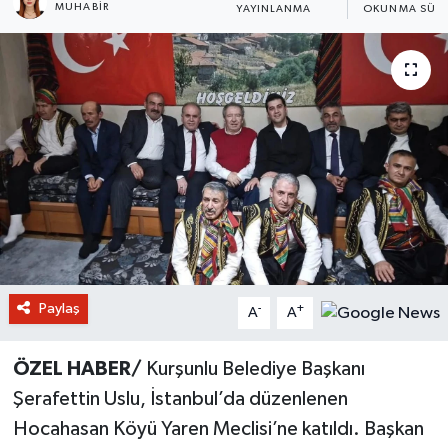
MUHABIR
YAYINLANMA
OKUNMA SÜRE
Paylaş
-
+
A
A
ÖZEL HABER/
Kurşunlu Belediye Başkanı
Şerafettin Uslu, İstanbul’da düzenlenen
Hocahasan Köyü Yaren Meclisi’ne katıldı. Başkan