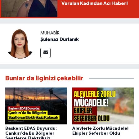
Vurulan Kadından Acı Haber!
MUHABIR
Şulenaz Durlanık
Bunlar da ilginizi çekebilir
Başkent EDAŞ Duyurdu:
Alevlerle Zorlu Mücadele!
Çankırı’da Bu Bölgeler
Ekipler Seferber Oldu
Saatlerce Elektriksiz