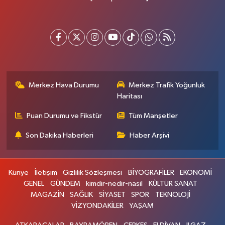
Merkez Hava Durumu
Merkez Trafik Yoğunluk
Haritası
Puan Durumu ve Fikstür
Tüm Manşetler
Son Dakika Haberleri
Haber Arşivi
Künye
İletişim
Gizlilik Sözleşmesi
BİYOGRAFİLER
EKONOMİ
GENEL
GÜNDEM
kimdir-nedir-nasil
KÜLTÜR SANAT
MAGAZİN
SAĞLIK
SİYASET
SPOR
TEKNOLOJİ
VİZYONDAKİLER
YAŞAM