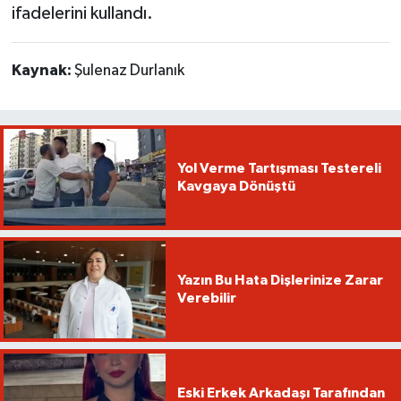
ifadelerini kullandı.
Kaynak:
Şulenaz Durlanık
Yol Verme Tartışması Testereli
Kavgaya Dönüştü
Yazın Bu Hata Dişlerinize Zarar
Verebilir
Eski Erkek Arkadaşı Tarafından