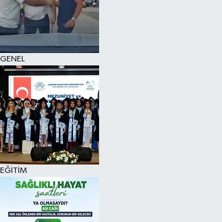
KÜLTÜR SANAT
MAGAZİN
GENEL
SAĞLIK
SİYASET
SPOR
TEKNOLOJİ
VİZYONDAKİLER
EĞİTİM
YAŞAM