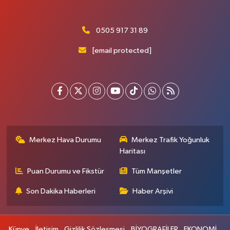
0505 917 31 89
[email protected]
Merkez Hava Durumu
Merkez Trafik Yoğunluk
Haritası
Puan Durumu ve Fikstür
Tüm Manşetler
Son Dakika Haberleri
Haber Arşivi
Künye
İletişim
Gizlilik Sözleşmesi
BİYOGRAFİLER
EKONOMİ