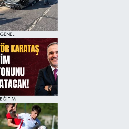
KÜLTÜR SANAT
MAGAZİN
GENEL
SAĞLIK
SİYASET
SPOR
TEKNOLOJİ
VİZYONDAKİLER
EĞİTİM
YAŞAM