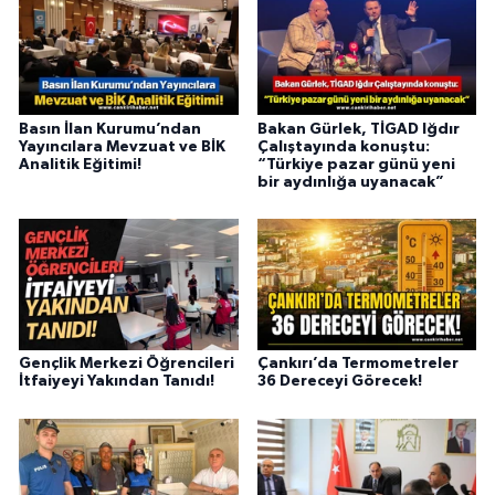
Basın İlan Kurumu’ndan
Bakan Gürlek, TİGAD Iğdır
Yayıncılara Mevzuat ve BİK
Çalıştayında konuştu:
Analitik Eğitimi!
“Türkiye pazar günü yeni
bir aydınlığa uyanacak”
Gençlik Merkezi Öğrencileri
Çankırı’da Termometreler
İtfaiyeyi Yakından Tanıdı!
36 Dereceyi Görecek!