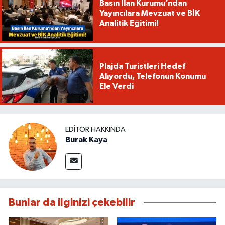
Basın İlan Kurumu’ndan
Yayıncılara Mevzuat ve BİK
Analitik Eğitimi!
Plajda Turistleri Hedef
Alıyordu, Telefonun Konumu
Ele Verdi
EDITÖR HAKKINDA
Burak Kaya
Bunlar da ilginizi çekebilir