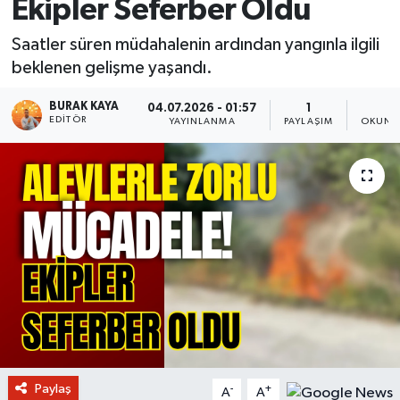
Ekipler Seferber Oldu
Saatler süren müdahalenin ardından yangınla ilgili
beklenen gelişme yaşandı.
BURAK KAYA
04.07.2026 - 01:57
1
2
EDITÖR
YAYINLANMA
PAYLAŞIM
OKUNM
Paylaş
-
+
A
A