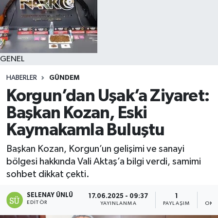
GENEL
HABERLER
GÜNDEM
Korgun’dan Uşak’a Ziyaret:
Başkan Kozan, Eski
Kaymakamla Buluştu
Başkan Kozan, Korgun’un gelişimi ve sanayi
bölgesi hakkında Vali Aktaş’a bilgi verdi, samimi
sohbet dikkat çekti.
SELENAY ÜNLÜ
17.06.2025 - 09:37
1
EDITÖR
YAYINLANMA
PAYLAŞIM
OKU