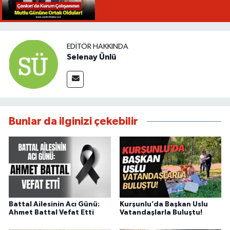
EDITÖR HAKKINDA
Selenay Ünlü
Bunlar da ilginizi çekebilir
Battal Ailesinin Acı Günü:
Kurşunlu’da Başkan Uslu
Ahmet Battal Vefat Etti
Vatandaşlarla Buluştu!