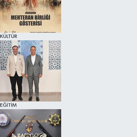
KÜLTÜR SANAT
MAGAZİN
KÜLTÜR
SAĞLIK
SİYASET
SPOR
TEKNOLOJİ
VİZYONDAKİLER
EĞİTİM
YAŞAM