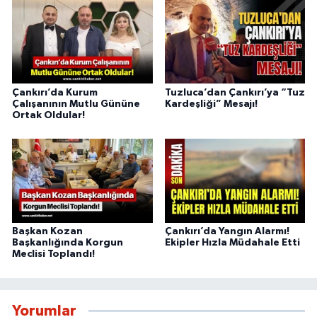
Çankırı’da Kurum
Tuzluca’dan Çankırı’ya “Tuz
Çalışanının Mutlu Gününe
Kardeşliği” Mesajı!
Ortak Oldular!
Başkan Kozan
Çankırı’da Yangın Alarmı!
Başkanlığında Korgun
Ekipler Hızla Müdahale Etti
Meclisi Toplandı!
Yorumlar