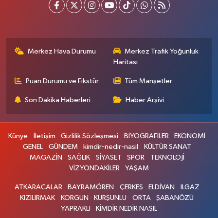
Merkez Hava Durumu
Merkez Trafik Yoğunluk
Haritası
Puan Durumu ve Fikstür
Tüm Manşetler
Son Dakika Haberleri
Haber Arşivi
Künye
İletişim
Gizlilik Sözleşmesi
BİYOGRAFİLER
EKONOMİ
GENEL
GÜNDEM
kimdir-nedir-nasil
KÜLTÜR SANAT
MAGAZİN
SAĞLIK
SİYASET
SPOR
TEKNOLOJİ
VİZYONDAKİLER
YAŞAM
ATKARACALAR
BAYRAMÖREN
ÇERKEŞ
ELDİVAN
ILGAZ
KIZILIRMAK
KORGUN
KURŞUNLU
ORTA
ŞABANÖZÜ
YAPRAKLI
KİMDİR NEDİR NASIL