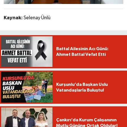
Kaynak:
Selenay Ünlü
Battal Ailesinin Acı Günü:
Ahmet Battal Vefat Etti
Kurşunlu’da Başkan Uslu
Vatandaşlarla Buluştu!
Çankırı’da Kurum Çalışanının
Mutlu Gününe Ortak Oldular!