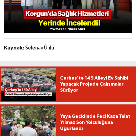
Kaynak:
Selenay Ünlü
Çerkeş’te 149 Aileyi Ev Sahibi
Yapacak Projede Çalışmalar
Sürüyor
Yaya Geçidinde Feci Kaza Talat
Yılmaz Son Yolculuğuna
Uğurlandı