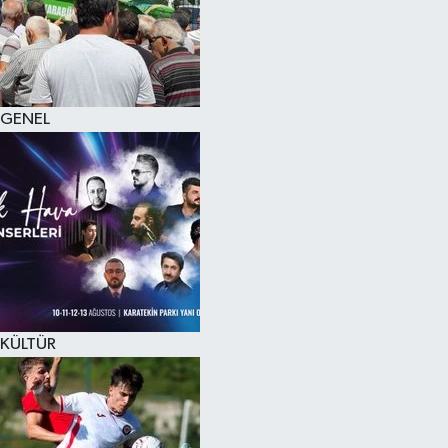
KÜLTÜR SANAT
MAGAZİN
GENEL
SAĞLIK
SİYASET
SPOR
TEKNOLOJİ
VİZYONDAKİLER
KÜLTÜR
YAŞAM