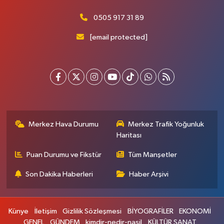
0505 917 31 89
[email protected]
Merkez Hava Durumu
Merkez Trafik Yoğunluk
Haritası
Puan Durumu ve Fikstür
Tüm Manşetler
Son Dakika Haberleri
Haber Arşivi
Künye
İletişim
Gizlilik Sözleşmesi
BİYOGRAFİLER
EKONOMİ
GENEL
GÜNDEM
kimdir-nedir-nasil
KÜLTÜR SANAT