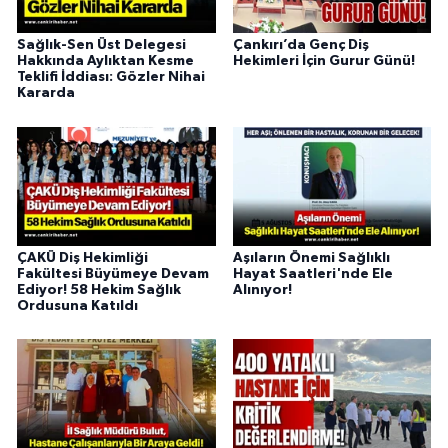
Sağlık-Sen Üst Delegesi
Çankırı’da Genç Diş
Hakkında Aylıktan Kesme
Hekimleri İçin Gurur Günü!
Teklifi İddiası: Gözler Nihai
Kararda
ÇAKÜ Diş Hekimliği
Aşıların Önemi Sağlıklı
Fakültesi Büyümeye Devam
Hayat Saatleri'nde Ele
Ediyor! 58 Hekim Sağlık
Alınıyor!
Ordusuna Katıldı