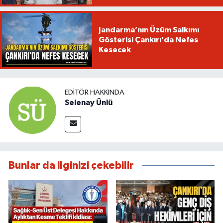
Jandarma’nın Üzüm Salkımı
Gösterisi Çankırı’da Nefes
Kesecek
EDITÖR HAKKINDA
Selenay Ünlü
Bunlar da ilginizi çekebilir