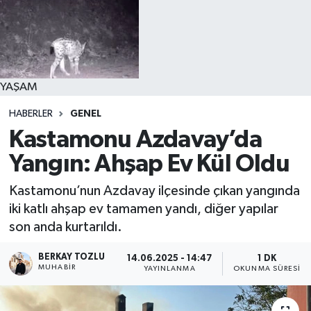
YAŞAM
HABERLER
GENEL
Kastamonu Azdavay’da
Yangın: Ahşap Ev Kül Oldu
Kastamonu’nun Azdavay ilçesinde çıkan yangında
iki katlı ahşap ev tamamen yandı, diğer yapılar
son anda kurtarıldı.
BERKAY TOZLU
14.06.2025 - 14:47
1 DK
MUHABIR
YAYINLANMA
OKUNMA SÜRESI