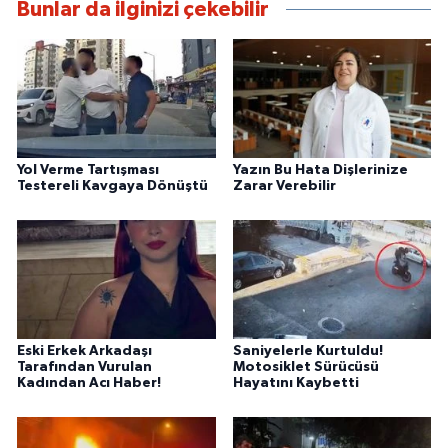
Bunlar da ilginizi çekebilir
Yol Verme Tartışması
Yazın Bu Hata Dişlerinize
Testereli Kavgaya Dönüştü
Zarar Verebilir
Eski Erkek Arkadaşı
Saniyelerle Kurtuldu!
Tarafından Vurulan
Motosiklet Sürücüsü
Kadından Acı Haber!
Hayatını Kaybetti