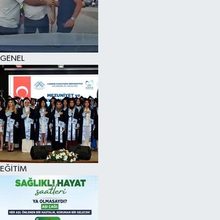
KÜLTÜR SANAT
MAGAZİN
GENEL
SAĞLIK
SİYASET
SPOR
TEKNOLOJİ
VİZYONDAKİLER
EĞİTİM
YAŞAM