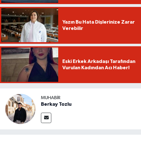
Yazın Bu Hata Dişlerinize Zarar
Verebilir
Eski Erkek Arkadaşı Tarafından
Vurulan Kadından Acı Haber!
MUHABIR
Berkay Tozlu