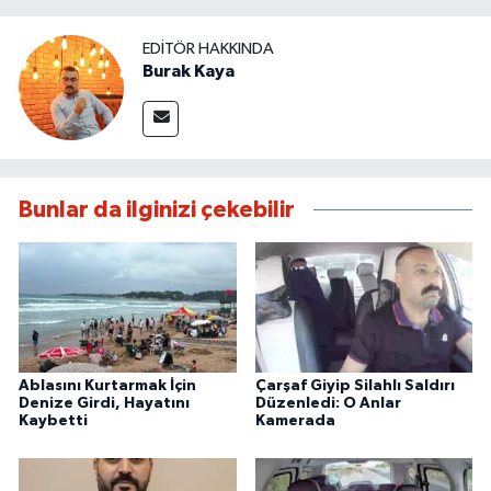
EDITÖR HAKKINDA
Burak Kaya
Bunlar da ilginizi çekebilir
Ablasını Kurtarmak İçin
Çarşaf Giyip Silahlı Saldırı
Denize Girdi, Hayatını
Düzenledi: O Anlar
Kaybetti
Kamerada