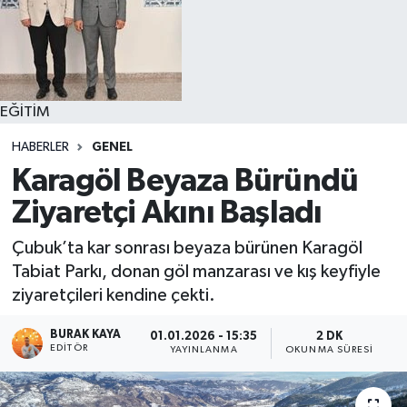
EĞİTİM
HABERLER
GENEL
Karagöl Beyaza Büründü
Ziyaretçi Akını Başladı
Çubuk’ta kar sonrası beyaza bürünen Karagöl
Tabiat Parkı, donan göl manzarası ve kış keyfiyle
ziyaretçileri kendine çekti.
BURAK KAYA
01.01.2026 - 15:35
2 DK
EDITÖR
YAYINLANMA
OKUNMA SÜRESI