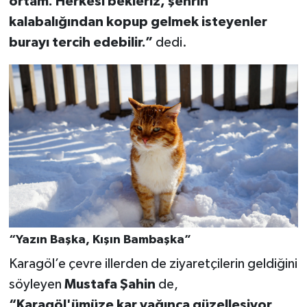
ortam. Herkesi bekleriz, şehrin
kalabalığından kopup gelmek isteyenler
burayı tercih edebilir.”
dedi.
“Yazın Başka, Kışın Bambaşka”
Karagöl’e çevre illerden de ziyaretçilerin geldiğini
söyleyen
Mustafa Şahin
de,
“Karagöl'ümüze kar yağınca güzelleşiyor.