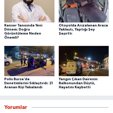
Kanser Tanısında Yeni
Otoyolda Arızalanan Araca
Dönem: Doğru
Yaklaştı, Yaptığı Şey
Görüntüleme Neden
Şaşırttı
Önemli?
Polis Bursa’da
Yangın Çıkan Dairenin
Denetimlerini Sıklaştırdı: 21
Balkonundan Düştü,
Aranan Kişi Yakalandı
Hayatını Kaybetti
Yorumlar