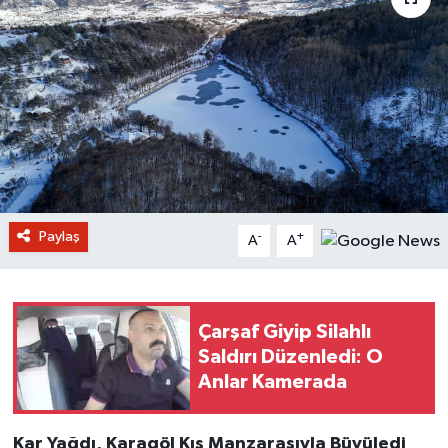
Paylaş
-
+
A
A
Çarşaf Giyip Silahlı
Saldırı Düzenledi: O
Anlar Kamerada
Kar Yağdı, Karagöl Kış Manzarasıyla Büyüledi