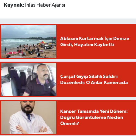
Kaynak:
İhlas Haber Ajansı
Ablasını Kurtarmak İçin Denize
Girdi, Hayatını Kaybetti
Çarşaf Giyip Silahlı Saldırı
Düzenledi: O Anlar Kamerada
Kanser Tanısında Yeni Dönem:
Doğru Görüntüleme Neden
Önemli?