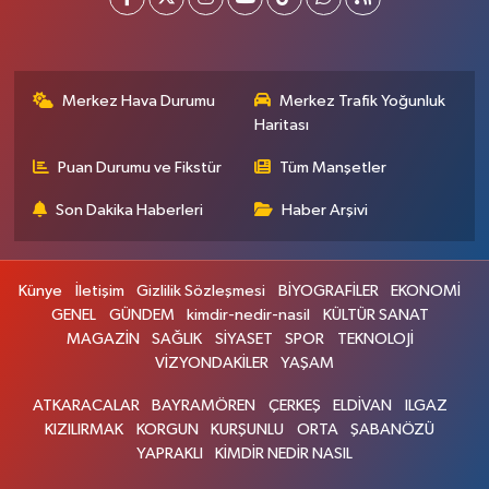
Merkez Hava Durumu
Merkez Trafik Yoğunluk
Haritası
Puan Durumu ve Fikstür
Tüm Manşetler
Son Dakika Haberleri
Haber Arşivi
Künye
İletişim
Gizlilik Sözleşmesi
BİYOGRAFİLER
EKONOMİ
GENEL
GÜNDEM
kimdir-nedir-nasil
KÜLTÜR SANAT
MAGAZİN
SAĞLIK
SİYASET
SPOR
TEKNOLOJİ
VİZYONDAKİLER
YAŞAM
ATKARACALAR
BAYRAMÖREN
ÇERKEŞ
ELDİVAN
ILGAZ
KIZILIRMAK
KORGUN
KURŞUNLU
ORTA
ŞABANÖZÜ
YAPRAKLI
KİMDİR NEDİR NASIL