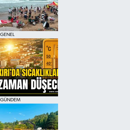
KÜLTÜR SANAT
MAGAZİN
GENEL
SAĞLIK
SİYASET
SPOR
TEKNOLOJİ
VİZYONDAKİLER
GÜNDEM
YAŞAM