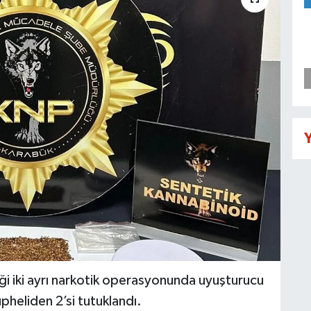
Y
ği iki ayrı narkotik operasyonunda uyuşturucu
üpheliden 2’si tutuklandı.