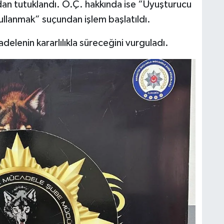
dan tutuklandı. O.Ç. hakkında ise “Uyuşturucu
llanmak” suçundan işlem başlatıldı.
delenin kararlılıkla süreceğini vurguladı.