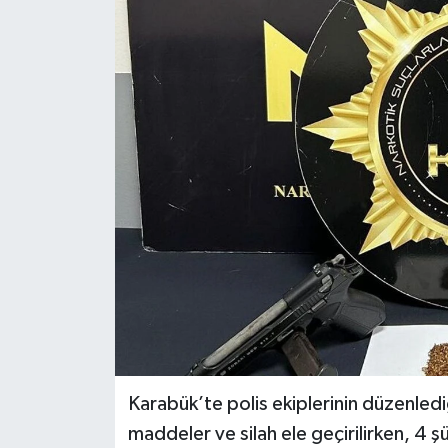
KÜLTÜR SANAT
MAGAZİN
SAĞLIK
SİYASET
SPOR
TEKNOLOJİ
VİZYONDAKİLER
YAŞAM
Karabük’te polis ekiplerinin düzenledi
maddeler ve silah ele geçirilirken, 4 ş