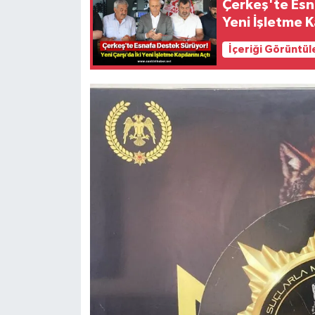
Çerkeş'te Esna
Yeni İşletme K
İçeriği Görüntül