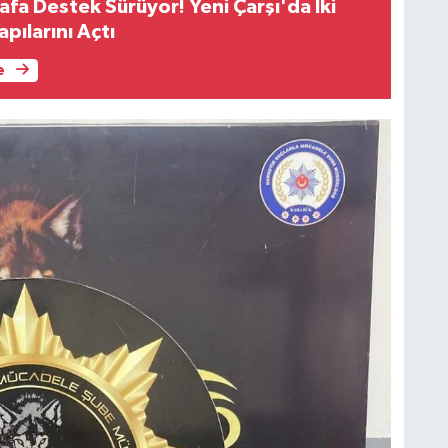
fa Destek Sürüyor! Yeni Çarşı'da İki
apılarını Açtı
e