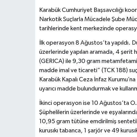
Karabük Cumhuriyet Başsavcılığı koor
Narkotik Suçlarla Mücadele Şube Müd
tarihlerinde kent merkezinde operasy
İlk operasyon 8 Ağustos’ta yapıldı. D
üzerlerinde yapılan aramada, 4 şerit 
(GERICA) ile 9,30 gram metamfetamin 
madde imal ve ticareti” (TCK 188) su
Karabük Kapalı Ceza İnfaz Kurumu’na g
uyarıcı madde bulundurmak ve kullanm
İkinci operasyon ise 10 Ağustos’ta O.Ç
Şüphelilerin üzerlerinde ve eşyaların
10,95 gram tütüne emdirilmiş sentetik
kurusıkı tabanca, 1 şarjör ve 49 kurusık