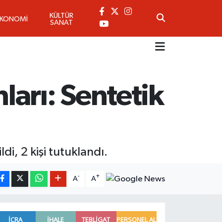
KÜLTÜR
EKONOMİ
SANAT
arı: Sentetik
i, 2 kişi tutuklandı.
-
+
A
A