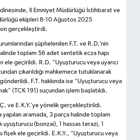
dinesinde, İl Emniyet Müdürlüğü İstihbarat ve
ürlüğü ekipleri 8-10 Ağustos 2025
on gerçekleştirdi.
urumlarından şüphelenilen F.T. ve R.D.’nin
halinde toplam 56 adet sentetik ecza hapı
ele geçirildi. R.D. “Uyuşturucu veya uyarıcı
çundan çıkarıldığı mahkemece tutuklanarak
önderildi. F.T. hakkında ise “Uyuşturucu veya
ak” (TCK 191) suçundan işlem başlatıldı.
. ve E.K.Y.’ye yönelik gerçekleştirildi.
da yapılan aramada, 3 parça halinde toplam
 uyuşturucu (bonzai), 1 hassas terazi, 1
ı fişek ele geçirildi. E.K.Y., “Uyuşturucu veya