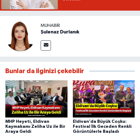
MUHABIR
Şulenaz Durlanık
Bunlar da ilginizi çekebilir
MHP Heyeti, Eldivan
Eldivan’da Büyük Coşku:
Kaymakamı Zeliha Uz ile Bir
Festival İlk Geceden Renkli
Araya Geldi
Görüntülerle Başladı