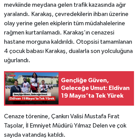
mevkiinde meydana gelen trafik kazasında ağır
yaralandı. Karakaş, çevredekilerin ihbarı üzerine
olay yerine gelen ekiplerin tüm müdahalelerine
rağmen kurtarılamadı. Karakaş’ın cenazesi
hastane morguna kaldırıldı. Otopsisi tamamlanan
4 çocuk babası Karakaş, dualarla son yolculuğuna
uğurlandı.
Gençliğe Güven,
Geleceğe Umut: Eldivan
19 Mayıs’ta Tek Yürek
Cenaze törenine, Çankırı Valisi Mustafa Fırat
Taşolar, İl Emniyet Müdürü Yılmaz Delen ve çok
sayıda vatandaş katıldı.