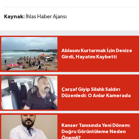
Kaynak:
İhlas Haber Ajansı
Ablasını Kurtarmak İçin Denize
Girdi, Hayatını Kaybetti
Çarşaf Giyip Silahlı Saldırı
Düzenledi: O Anlar Kamerada
Kanser Tanısında Yeni Dönem:
Doğru Görüntüleme Neden
Önemli?