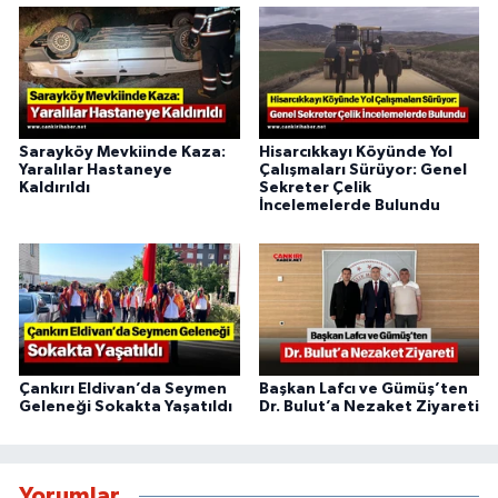
Sarayköy Mevkiinde Kaza:
Hisarcıkkayı Köyünde Yol
Yaralılar Hastaneye
Çalışmaları Sürüyor: Genel
Kaldırıldı
Sekreter Çelik
İncelemelerde Bulundu
Çankırı Eldivan’da Seymen
Başkan Lafcı ve Gümüş’ten
Geleneği Sokakta Yaşatıldı
Dr. Bulut’a Nezaket Ziyareti
Yorumlar