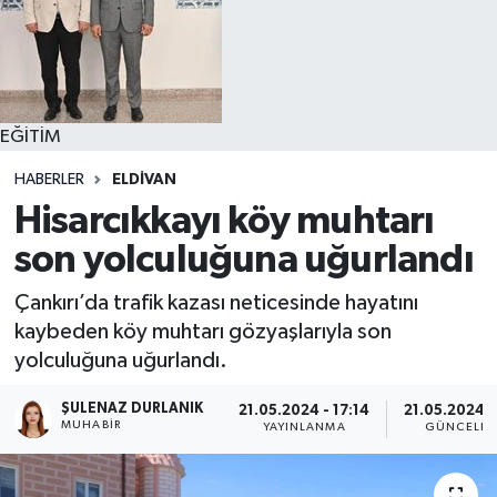
EĞİTİM
HABERLER
ELDİVAN
Hisarcıkkayı köy muhtarı
son yolculuğuna uğurlandı
Çankırı’da trafik kazası neticesinde hayatını
kaybeden köy muhtarı gözyaşlarıyla son
yolculuğuna uğurlandı.
ŞULENAZ DURLANIK
21.05.2024 - 17:14
21.05.2024 -
MUHABIR
YAYINLANMA
GÜNCELLE