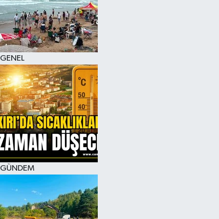
KÜLTÜR SANAT
MAGAZİN
GENEL
SAĞLIK
SİYASET
SPOR
TEKNOLOJİ
VİZYONDAKİLER
GÜNDEM
YAŞAM