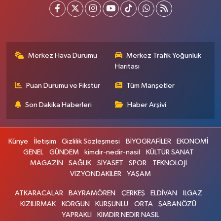
Merkez Hava Durumu
Merkez Trafik Yoğunluk
Haritası
Puan Durumu ve Fikstür
Tüm Manşetler
Son Dakika Haberleri
Haber Arşivi
Künye
İletişim
Gizlilik Sözleşmesi
BİYOGRAFİLER
EKONOMİ
GENEL
GÜNDEM
kimdir-nedir-nasil
KÜLTÜR SANAT
MAGAZİN
SAĞLIK
SİYASET
SPOR
TEKNOLOJİ
VİZYONDAKİLER
YAŞAM
ATKARACALAR
BAYRAMÖREN
ÇERKEŞ
ELDİVAN
ILGAZ
KIZILIRMAK
KORGUN
KURŞUNLU
ORTA
ŞABANÖZÜ
YAPRAKLI
KİMDİR NEDİR NASIL