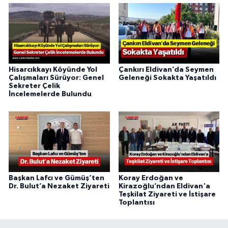
Hisarcıkkayı Köyünde Yol
Çankırı Eldivan’da Seymen
Çalışmaları Sürüyor: Genel
Geleneği Sokakta Yaşatıldı
Sekreter Çelik
İncelemelerde Bulundu
Başkan Lafcı ve Gümüş’ten
Koray Erdoğan ve
Dr. Bulut’a Nezaket Ziyareti
Kirazoğlu’ndan Eldivan'a
Teşkilat Ziyareti ve İstişare
Toplantısı