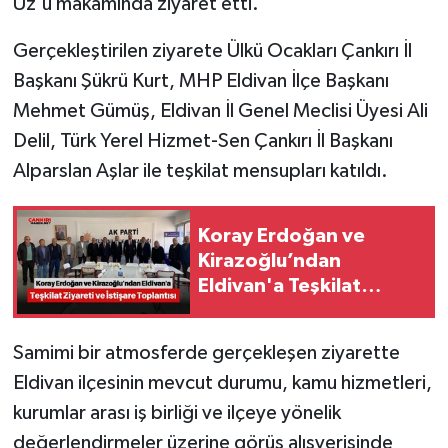
Uz'u makamında ziyaret etti.
Gerçekleştirilen ziyarete Ülkü Ocakları Çankırı İl
Başkanı Şükrü Kurt, MHP Eldivan İlçe Başkanı
Mehmet Gümüş, Eldivan İl Genel Meclisi Üyesi Ali
Delil, Türk Yerel Hizmet-Sen Çankırı İl Başkanı
Alparslan Aşlar ile teşkilat mensupları katıldı.
Koray Erdoğan ve
Kirazoğlu’ndan
Eldivan'a Teşkilat
Ziyareti ve İstişare
Toplantısı
Samimi bir atmosferde gerçekleşen ziyarette
Eldivan ilçesinin mevcut durumu, kamu hizmetleri,
kurumlar arası iş birliği ve ilçeye yönelik
değerlendirmeler üzerine görüş alışverişinde