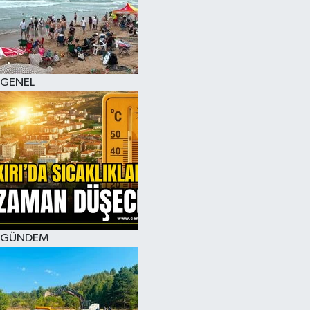
KÜLTÜR SANAT
MAGAZİN
GENEL
SAĞLIK
SİYASET
SPOR
TEKNOLOJİ
VİZYONDAKİLER
GÜNDEM
YAŞAM