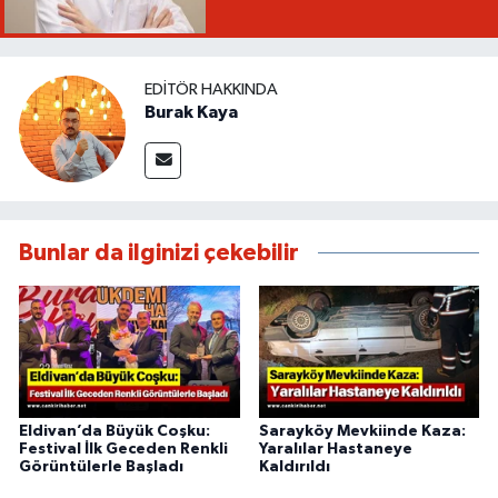
EDITÖR HAKKINDA
Burak Kaya
Bunlar da ilginizi çekebilir
Eldivan’da Büyük Coşku:
Sarayköy Mevkiinde Kaza:
Festival İlk Geceden Renkli
Yaralılar Hastaneye
Görüntülerle Başladı
Kaldırıldı