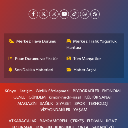
Merkez Hava Durumu
Merkez Trafik Yoğunluk
Haritası
Puan Durumu ve Fikstür
Tüm Manşetler
Son Dakika Haberleri
Haber Arşivi
Künye
İletişim
Gizlilik Sözleşmesi
BİYOGRAFİLER
EKONOMİ
GENEL
GÜNDEM
kimdir-nedir-nasil
KÜLTÜR SANAT
MAGAZİN
SAĞLIK
SİYASET
SPOR
TEKNOLOJİ
VİZYONDAKİLER
YAŞAM
ATKARACALAR
BAYRAMÖREN
ÇERKEŞ
ELDİVAN
ILGAZ
KIZILIRMAK
KORGUN
KURŞUNLU
ORTA
ŞABANÖZÜ