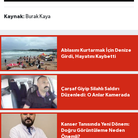
Kaynak:
Burak Kaya
Ablasını Kurtarmak İçin Denize
Girdi, Hayatını Kaybetti
Çarşaf Giyip Silahlı Saldırı
Düzenledi: O Anlar Kamerada
Kanser Tanısında Yeni Dönem:
Doğru Görüntüleme Neden
Önemli?