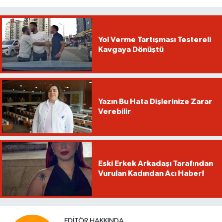
Yol Verme Tartışması Testereli
Kavgaya Dönüştü
Yazın Bu Hata Dişlerinize Zarar
Verebilir
Eski Erkek Arkadaşı Tarafından
Vurulan Kadından Acı Haber!
EDITÖR HAKKINDA