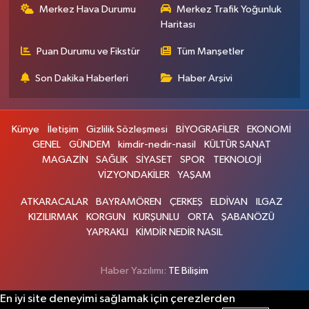
Merkez Hava Durumu
Merkez Trafik Yoğunluk
Haritası
Puan Durumu ve Fikstür
Tüm Manşetler
Son Dakika Haberleri
Haber Arşivi
Künye
İletişim
Gizlilik Sözleşmesi
BİYOGRAFİLER
EKONOMİ
GENEL
GÜNDEM
kimdir-nedir-nasil
KÜLTÜR SANAT
MAGAZİN
SAĞLIK
SİYASET
SPOR
TEKNOLOJİ
VİZYONDAKİLER
YAŞAM
ATKARACALAR
BAYRAMÖREN
ÇERKEŞ
ELDİVAN
ILGAZ
KIZILIRMAK
KORGUN
KURŞUNLU
ORTA
ŞABANÖZÜ
YAPRAKLI
KİMDİR NEDİR NASIL
Haber Yazılımı:
TE Bilişim
En iyi site deneyimi sağlamak için çerezlerden