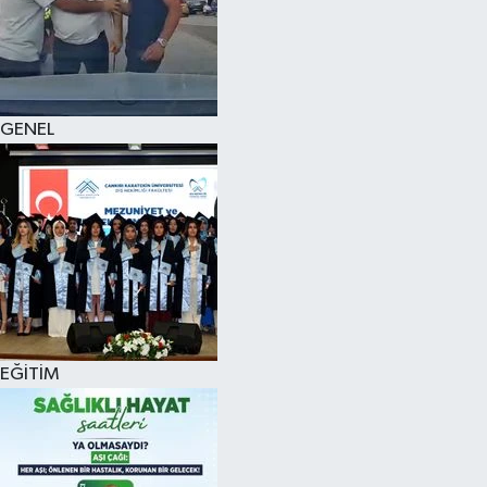
KÜLTÜR SANAT
MAGAZİN
GENEL
SAĞLIK
SİYASET
SPOR
TEKNOLOJİ
VİZYONDAKİLER
EĞİTİM
YAŞAM