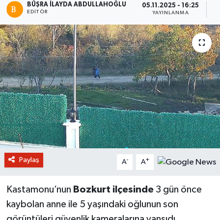
BÜŞRA İLAYDA ABDULLAHOĞLU
05.11.2025 - 16:25
EDITÖR
YAYINLANMA
O
Paylaş
-
+
A
A
Kastamonu’nun
Bozkurt ilçesinde
3 gün önce
kaybolan anne ile 5 yaşındaki oğlunun son
görüntüleri güvenlik kameralarına yansıdı.