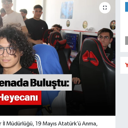
Y
r İl Müdürlüğü, 19 Mayıs Atatürk’ü Anma,