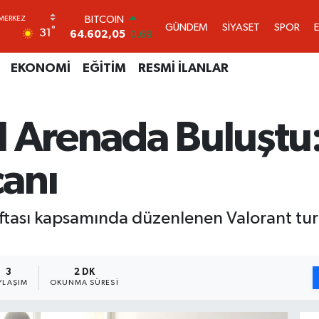
DOLAR
GÜNDEM
SİYASET
SPOR
°
31
47,5986
0.06
EURO
55,0700
0.1
EKONOMİ
EĞİTİM
RESMİ İLANLAR
STERLİN
64,2438
0.21
GRAM ALTIN
l Arenada Buluştu:
6513.94
0.32
BİST100
13.768
48
anı
BITCOIN
64.602,05
0.69
ftası kapsamında düzenlenen Valorant turn
3
2 DK
YLAŞIM
OKUNMA SÜRESI