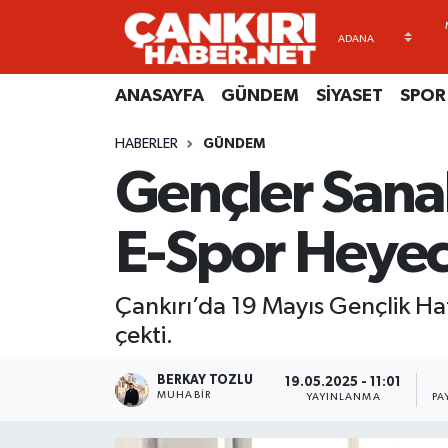
ANASAYFA
Künye
Merkez Hava Durumu
ANASAYFA
GÜNDEM
SİYASET
SPOR
GÜNDEM
İletişim
Merkez Trafik Yoğunluk Haritası
HABERLER
GÜNDEM
Gençler Sana
SİYASET
Gizlilik Sözleşmesi
Süper Lig Puan Durumu ve Fikstür
SPOR
BİYOGRAFİLER
Tüm Manşetler
E-Spor Heyec
EKONOMİ
EKONOMİ
Son Dakika Haberleri
Çankırı’da 19 Mayıs Gençlik Ha
EĞİTİM
GENEL
Haber Arşivi
çekti.
RESMİ İLANLAR
GÜNDEM
BERKAY TOZLU
19.05.2025 - 11:01
MUHABIR
YAYINLANMA
PA
kimdir-nedir-nasil