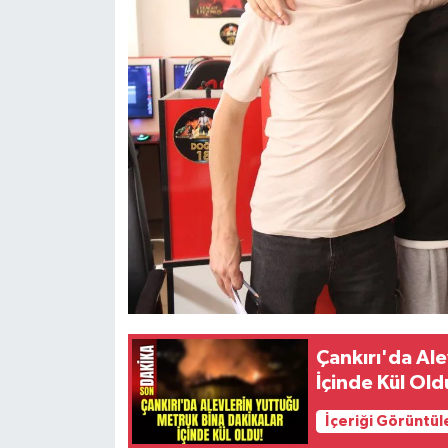
Çankırı'da Al
İçinde Kül Old
İçeriği Görüntül