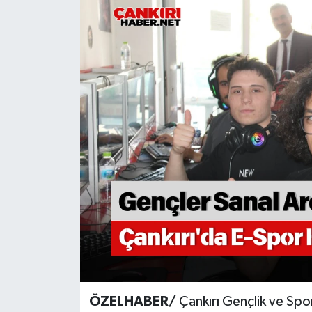
KÜLTÜR SANAT
MAGAZİN
SAĞLIK
SİYASET
SPOR
TEKNOLOJİ
VİZYONDAKİLER
YAŞAM
ÖZELHABER/
Çankırı Gençlik ve Spo