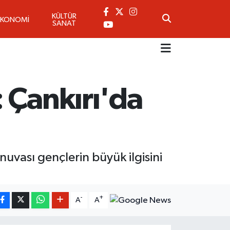
KÜLTÜR
EKONOMİ
SANAT
 Çankırı'da
uvası gençlerin büyük ilgisini
-
+
A
A