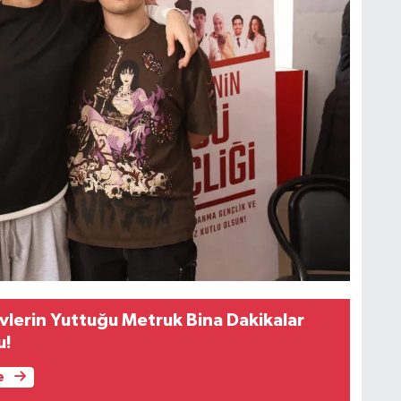
evlerin Yuttuğu Metruk Bina Dakikalar
u!
e