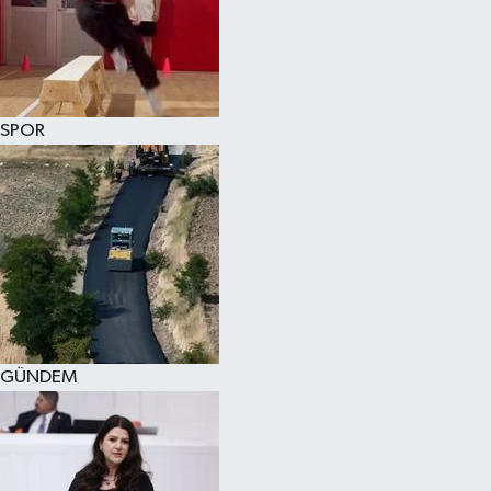
KÜLTÜR SANAT
MAGAZİN
SPOR
SAĞLIK
SİYASET
SPOR
TEKNOLOJİ
VİZYONDAKİLER
GÜNDEM
YAŞAM