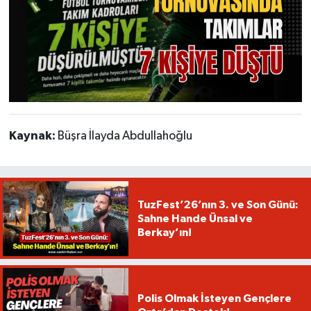
Kaynak:
Büşra İlayda Abdullahoğlu
TuzFest’26’nın 3. ve Son Günü:
Sahne Hande Ünsal ve
Berkay’ın!
Polis Olmak İsteyen Gençlere