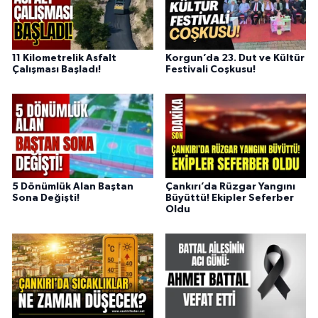
11 Kilometrelik Asfalt
Korgun’da 23. Dut ve Kültür
Çalışması Başladı!
Festivali Coşkusu!
5 Dönümlük Alan Baştan
Çankırı’da Rüzgar Yangını
Sona Değişti!
Büyüttü! Ekipler Seferber
Oldu