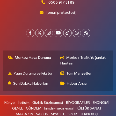
0505 917 31 89
[email protected]
Merkez Hava Durumu
Merkez Trafik Yoğunluk
Haritası
Puan Durumu ve Fikstür
Tüm Manşetler
Son Dakika Haberleri
Haber Arşivi
Künye
İletişim
Gizlilik Sözleşmesi
BİYOGRAFİLER
EKONOMİ
GENEL
GÜNDEM
kimdir-nedir-nasil
KÜLTÜR SANAT
MAGAZİN
SAĞLIK
SİYASET
SPOR
TEKNOLOJİ