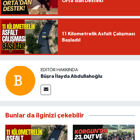
Orta’dan Destek!
11 Kilometrelik Asfalt Çalışması
Başladı!
EDITÖR HAKKINDA
Büşra İlayda Abdullahoğlu
Bunlar da ilginizi çekebilir