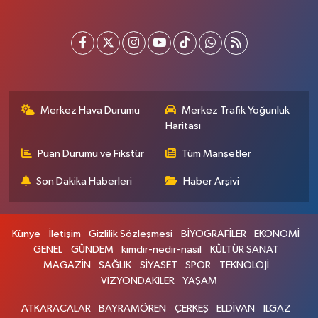
Merkez Hava Durumu
Merkez Trafik Yoğunluk
Haritası
Puan Durumu ve Fikstür
Tüm Manşetler
Son Dakika Haberleri
Haber Arşivi
Künye
İletişim
Gizlilik Sözleşmesi
BİYOGRAFİLER
EKONOMİ
GENEL
GÜNDEM
kimdir-nedir-nasil
KÜLTÜR SANAT
MAGAZİN
SAĞLIK
SİYASET
SPOR
TEKNOLOJİ
VİZYONDAKİLER
YAŞAM
ATKARACALAR
BAYRAMÖREN
ÇERKEŞ
ELDİVAN
ILGAZ