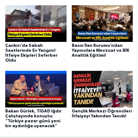
Çankırı’da Sabah
Basın İlan Kurumu’ndan
Saatlerinde Ev Yangını!
Yayıncılara Mevzuat ve BİK
İtfaiye Ekipleri Seferber
Analitik Eğitimi!
Oldu
Bakan Gürlek, TİGAD Iğdır
Gençlik Merkezi Öğrencileri
Çalıştayında konuştu:
İtfaiyeyi Yakından Tanıdı!
“Türkiye pazar günü yeni
bir aydınlığa uyanacak”