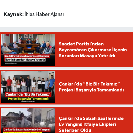
Kaynak:
İhlas Haber Ajansı
Saadet Partisi’nden
Bayramören Çıkarması: İlçenin
Sorunları Masaya Yatırıldı
Çankırı’da “Biz Bir Takımız”
Projesi Başarıyla Tamamlandı
Çankırı’da Sabah Saatlerinde
Ev Yangını! İtfaiye Ekipleri
Seferber Oldu