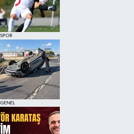
KÜLTÜR SANAT
MAGAZİN
SPOR
SAĞLIK
SİYASET
SPOR
TEKNOLOJİ
VİZYONDAKİLER
GENEL
YAŞAM