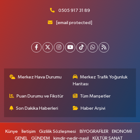
0505 917 31 89
[email protected]
Merkez Hava Durumu
Merkez Trafik Yoğunluk
Haritası
Puan Durumu ve Fikstür
Tüm Manşetler
Son Dakika Haberleri
Haber Arşivi
Künye
İletişim
Gizlilik Sözleşmesi
BİYOGRAFİLER
EKONOMİ
GENEL
GÜNDEM
kimdir-nedir-nasil
KÜLTÜR SANAT