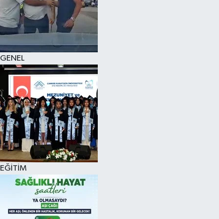
KÜLTÜR SANAT
MAGAZİN
GENEL
SAĞLIK
SİYASET
SPOR
TEKNOLOJİ
VİZYONDAKİLER
EĞİTİM
YAŞAM