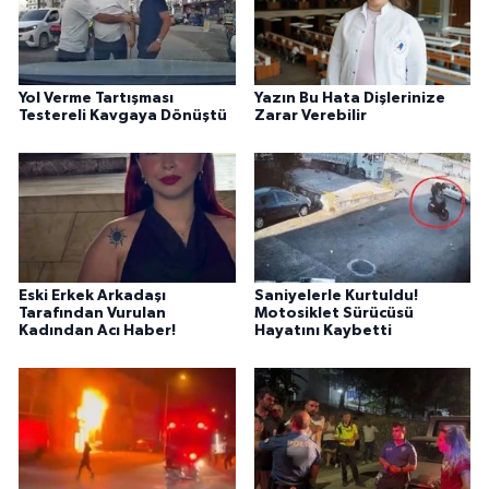
Yol Verme Tartışması
Yazın Bu Hata Dişlerinize
Testereli Kavgaya Dönüştü
Zarar Verebilir
Eski Erkek Arkadaşı
Saniyelerle Kurtuldu!
Tarafından Vurulan
Motosiklet Sürücüsü
Kadından Acı Haber!
Hayatını Kaybetti