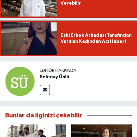
Verebilir
Eski Erkek Arkadaşı Tarafından
Vurulan Kadından Acı Haber!
EDITÖR HAKKINDA
Selenay Ünlü
Bunlar da ilginizi çekebilir