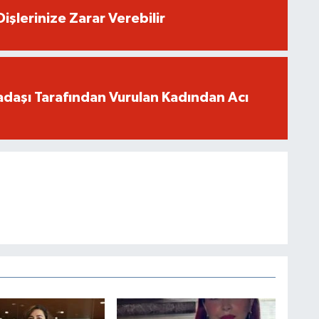
işlerinize Zarar Verebilir
adaşı Tarafından Vurulan Kadından Acı