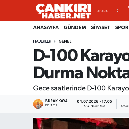
ANASAYFA
Künye
Merkez Hava Durumu
ANASAYFA
GÜNDEM
SİYASET
SPOR
GÜNDEM
İletişim
Merkez Trafik Yoğunluk Haritası
HABERLER
GENEL
D-100 Karayol
SİYASET
Gizlilik Sözleşmesi
Süper Lig Puan Durumu ve Fikstür
SPOR
BİYOGRAFİLER
Tüm Manşetler
Durma Nokta
EKONOMİ
EKONOMİ
Son Dakika Haberleri
Gece saatlerinde D-100 Karayol
EĞİTİM
GENEL
Haber Arşivi
BURAK KAYA
04.07.2026 - 17:05
EDITÖR
YAYINLANMA
OKU
RESMİ İLANLAR
GÜNDEM
kimdir-nedir-nasil