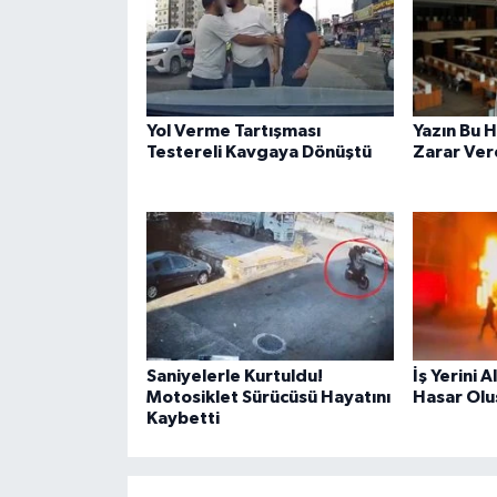
Yol Verme Tartışması
Yazın Bu H
Testereli Kavgaya Dönüştü
Zarar Vere
Saniyelerle Kurtuldu!
İş Yerini 
Motosiklet Sürücüsü Hayatını
Hasar Olu
Kaybetti