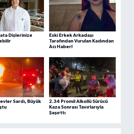
ata Dişlerinize
Eski Erkek Arkadaşı
bilir
Tarafından Vurulan Kadından
Acı Haber!
Alevler Sardı, Büyük
2.34 Promil Alkollü Sürücü
ştu
Kaza Sonrası Tavırlarıyla
Şaşırttı