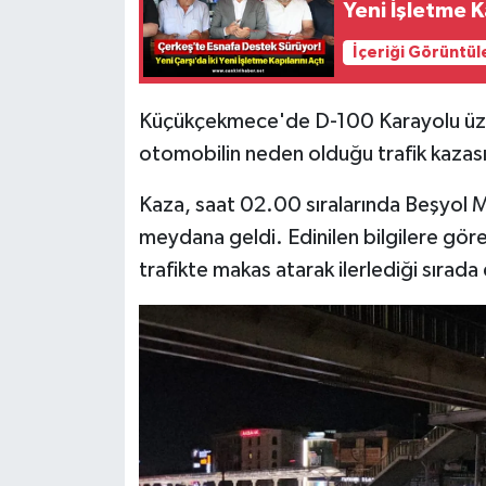
Yeni İşletme K
İçeriği Görüntül
Küçükçekmece'de D-100 Karayolu üzer
otomobilin neden olduğu trafik kazasın
Kaza, saat 02.00 sıralarında Beşyol 
meydana geldi. Edinilen bilgilere gör
trafikte makas atarak ilerlediği sırada