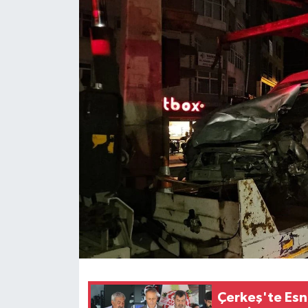
KÜLTÜR SANAT
MAGAZİN
SAĞLIK
SİYASET
SPOR
TEKNOLOJİ
VİZYONDAKİLER
YAŞAM
Çerkeş'te Esna