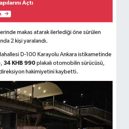
apılarını Açtı
e
inde makas atarak ilerlediği öne sürülen
da 2 kişi yaralandı.
Mahallesi D-100 Karayolu Ankara istikametinde
e,
34 KHB 990
plakalı otomobilin sürücüsü,
 direksiyon hakimiyetini kaybetti.