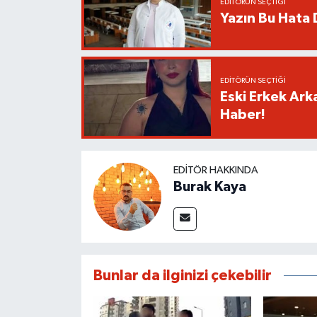
EDITÖRÜN SEÇTIĞI
Yazın Bu Hata D
EDITÖRÜN SEÇTIĞI
Eski Erkek Ark
Haber!
EDITÖR HAKKINDA
Burak Kaya
Bunlar da ilginizi çekebilir