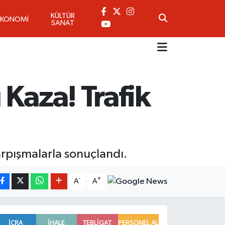
KÜLTÜR
EKONOMİ
SANAT
Kaza! Trafik
arpışmalarla sonuçlandı.
-
+
A
A