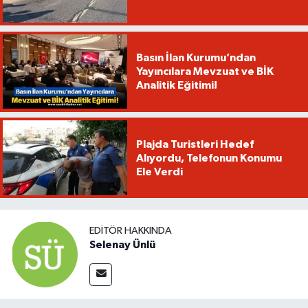
Basın İlan Kurumu’ndan
Yayıncılara Mevzuat ve BİK
Analitik Eğitimi!
Plajda Turistleri Hedef
Alıyordu, Telefonun Konumu
Ele Verdi
EDITÖR HAKKINDA
Selenay Ünlü