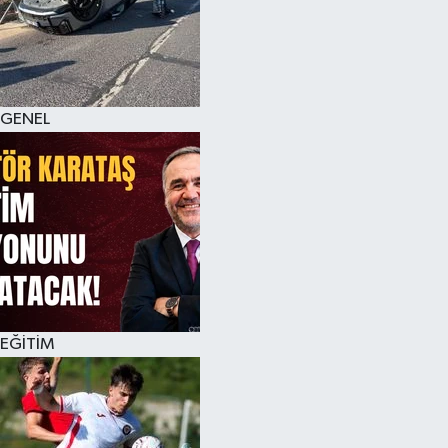
KÜLTÜR SANAT
MAGAZİN
GENEL
SAĞLIK
SİYASET
SPOR
TEKNOLOJİ
VİZYONDAKİLER
EĞİTİM
YAŞAM