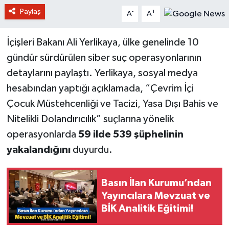
Paylaş
-
+
A
A
İçişleri Bakanı Ali Yerlikaya, ülke genelinde 10
gündür sürdürülen siber suç operasyonlarının
detaylarını paylaştı. Yerlikaya, sosyal medya
hesabından yaptığı açıklamada, “Çevrim İçi
Çocuk Müstehcenliği ve Tacizi, Yasa Dışı Bahis ve
Nitelikli Dolandırıcılık” suçlarına yönelik
operasyonlarda
59 ilde 539 şüphelinin
yakalandığını
duyurdu.
Basın İlan Kurumu’ndan
Yayıncılara Mevzuat ve
BİK Analitik Eğitimi!