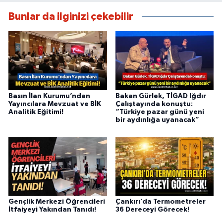
Bunlar da ilginizi çekebilir
Basın İlan Kurumu’ndan
Bakan Gürlek, TİGAD Iğdır
Yayıncılara Mevzuat ve BİK
Çalıştayında konuştu:
Analitik Eğitimi!
“Türkiye pazar günü yeni
bir aydınlığa uyanacak”
Gençlik Merkezi Öğrencileri
Çankırı’da Termometreler
İtfaiyeyi Yakından Tanıdı!
36 Dereceyi Görecek!