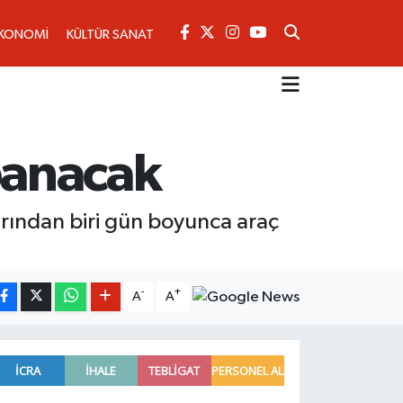
KONOMİ
KÜLTÜR SANAT
panacak
arından biri gün boyunca araç
-
+
A
A