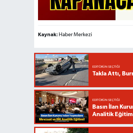
Kaynak:
Haber Merkezi
EDITÖRÜN SEÇTIĞI
Takla Attı, Bu
EDITÖRÜN SEÇTIĞI
Basın İlan Kur
Analitik Eğitim