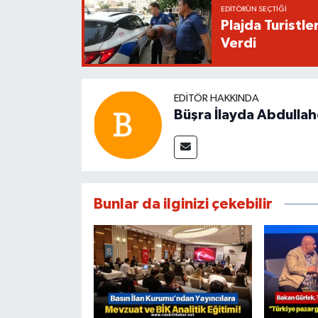
EDITÖRÜN SEÇTIĞI
Plajda Turistl
Verdi
EDITÖR HAKKINDA
Büşra İlayda Abdulla
Bunlar da ilginizi çekebilir