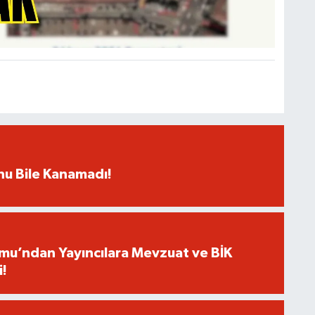
rnu Bile Kanamadı!
umu’ndan Yayıncılara Mevzuat ve BİK
i!