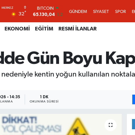
DOLAR
GÜNDEM
SİYASET
SPOR
E
°
32
47,7106
0.17
EURO
55,1652
0.27
EKONOMİ
EĞİTİM
RESMİ İLANLAR
STERLİN
64,4046
0.35
GRAM ALTIN
adde Gün Boyu Ka
6618.49
2.12
BİST100
13.773
-19
BITCOIN
r nedeniyle kentin yoğun kullanılan noktal
65.130,04
1.2
26 - 14:35
1 DK
NLANMA
OKUNMA SÜRESI