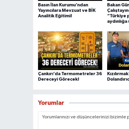
Basın İlan Kurumu’ndan
Bakan Gür
Yayıncılara Mevzuat ve BİK
Çalıştayı
Analitik Eğitimi!
“Türkiye p
aydınlığa
Çankırı’da Termometreler 36
Kızılırmak
Dereceyi Görecek!
Dolandırıcı
Yorumlar