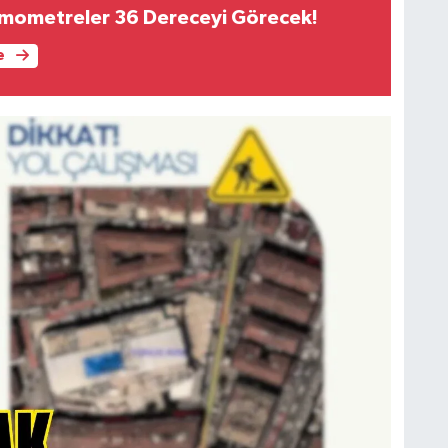
rmometreler 36 Dereceyi Görecek!
e