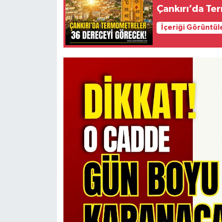
Çankırı’da Te
İçeriği Görüntül