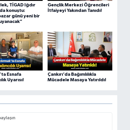
lek, TİGAD Iğdır
Gençlik Merkezi Öğrencileri
nda konuştu:
İtfaiyeyi Yakından Tanıdı!
azar günü yeni bir
 uyanacak”
’ta Esnafa
Çankırı’da Bağımlılıkla
lık Uyarısı!
Mücadele Masaya Yatırıldı!