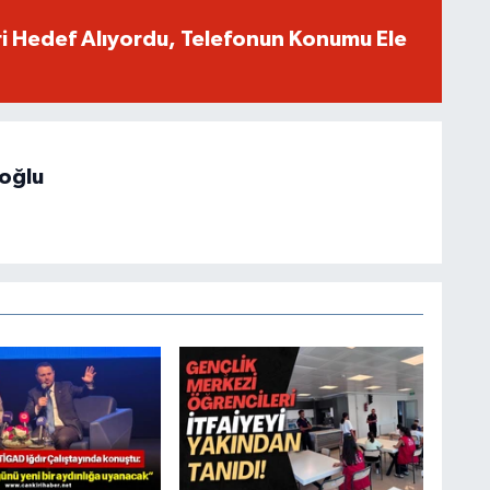
eri Hedef Alıyordu, Telefonun Konumu Ele
hoğlu