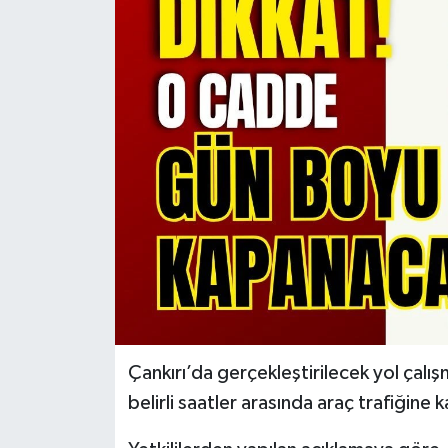
KÜLTÜR SANAT
MAGAZİN
SAĞLIK
SİYASET
SPOR
TEKNOLOJİ
VİZYONDAKİLER
Çankırı’da gerçekleştirilecek yol çal
YAŞAM
belirli saatler arasında araç trafiğine