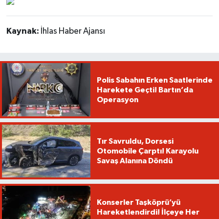
Kaynak:
İhlas Haber Ajansı
Polis Sabahın Erken Saatlerinde
Harekete Geçti! Bartın’da
Operasyon
Tır Savruldu, Dorsesi
Otomobile Çarptı! Karayolu
Savaş Alanına Döndü
Konserler Taşköprü’yü
Hareketlendirdi! İlçeye Her