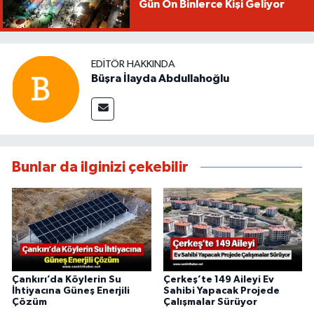
Gün On Binlerce Kişi Geliyor
EDITÖR HAKKINDA
Büşra İlayda Abdullahoğlu
Bunlar da ilginizi çekebilir
Çankırı’da Köylerin Su
Çerkeş’te 149 Aileyi Ev
İhtiyacına Güneş Enerjili
Sahibi Yapacak Projede
Çözüm
Çalışmalar Sürüyor