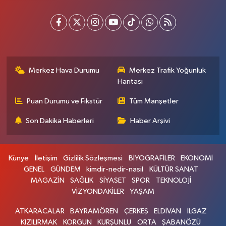
Merkez Hava Durumu
Merkez Trafik Yoğunluk
Haritası
Puan Durumu ve Fikstür
Tüm Manşetler
Son Dakika Haberleri
Haber Arşivi
Künye
İletişim
Gizlilik Sözleşmesi
BİYOGRAFİLER
EKONOMİ
GENEL
GÜNDEM
kimdir-nedir-nasil
KÜLTÜR SANAT
MAGAZİN
SAĞLIK
SİYASET
SPOR
TEKNOLOJİ
VİZYONDAKİLER
YAŞAM
ATKARACALAR
BAYRAMÖREN
ÇERKEŞ
ELDİVAN
ILGAZ
KIZILIRMAK
KORGUN
KURŞUNLU
ORTA
ŞABANÖZÜ