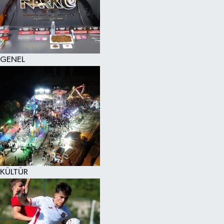
KÜLTÜR SANAT
MAGAZİN
GENEL
SAĞLIK
SİYASET
SPOR
TEKNOLOJİ
VİZYONDAKİLER
KÜLTÜR
YAŞAM