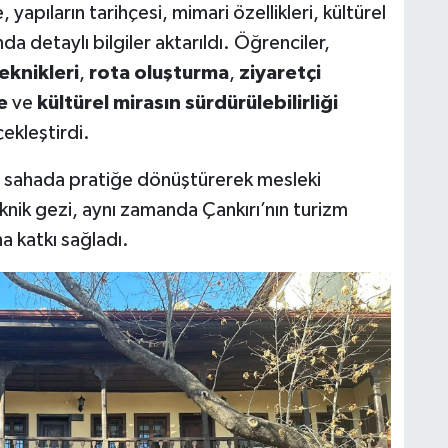
yapıların tarihçesi, mimari özellikleri, kültürel
nda detaylı bilgiler aktarıldı. Öğrenciler,
eknikleri
,
rota oluşturma
,
ziyaretçi
e
ve
kültürel mirasın sürdürülebilirliği
ekleştirdi.
ni sahada pratiğe dönüştürerek mesleki
Teknik gezi, aynı zamanda Çankırı’nın turizm
a katkı sağladı.