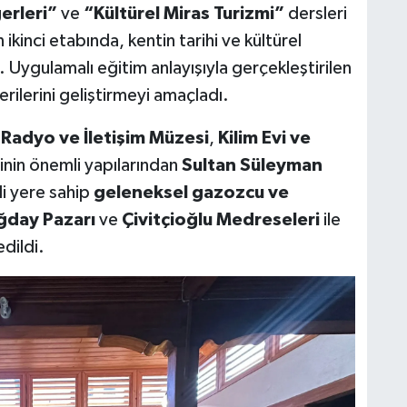
erleri”
ve
“Kültürel Miras Turizmi”
dersleri
kinci etabında, kentin tarihi ve kültürel
. Uygulamalı eğitim anlayışıyla gerçekleştirilen
erilerini geliştirmeyi amaçladı.
n Radyo ve İletişim Müzesi
,
Kilim Evi ve
nin önemli yapılarından
Sultan Süleyman
i yere sahip
geleneksel gazozcu ve
ğday Pazarı
ve
Çivitçioğlu Medreseleri
ile
dildi.