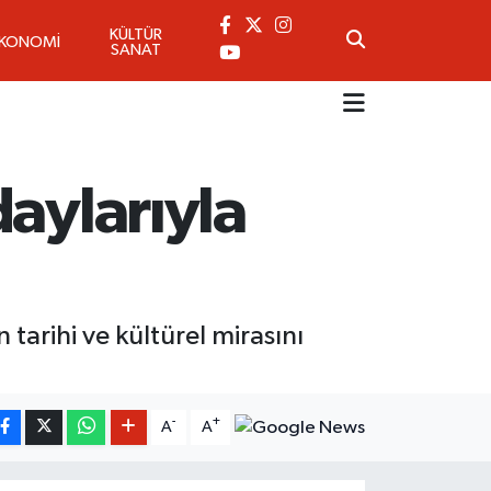
KÜLTÜR
EKONOMİ
SANAT
aylarıyla
tarihi ve kültürel mirasını
-
+
A
A