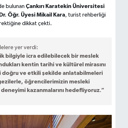
rde bulunan
Çankırı Karatekin Üniversitesi
r. Öğr. Üyesi Mikail Kara
, turist rehberliği
ektiğine dikkat çekti.
delere yer verdi:
ik bilgiyle icra edilebilecek bir meslek
dukları kentin tarihi ve kültürel mirasını
 doğru ve etkili şekilde anlatabilmeleri
ezilerle, öğrencilerimizin mesleki
ha deneyimi kazanmalarını hedefliyoruz.”