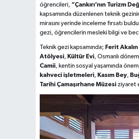
öğrencileri,
“Çankırı’nın Turizm Değ
kapsamında düzenlenen teknik gezinin i
mirasını yerinde inceleme fırsatı buldu
gezi, öğrencilerin mesleki bilgi ve bec
Teknik gezi kapsamında;
Ferit Akalı
Atölyesi
,
Kültür Evi
, Osmanlı dönemi
Camii
, kentin sosyal yaşamında öneml
kahveci işletmeleri
,
Kasım Bey
,
Bu
Tarihi Çamaşırhane Müzesi
ziyaret e