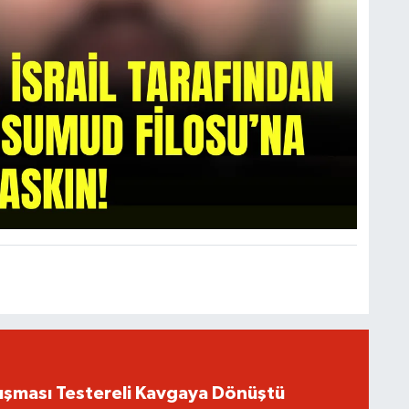
ışması Testereli Kavgaya Dönüştü