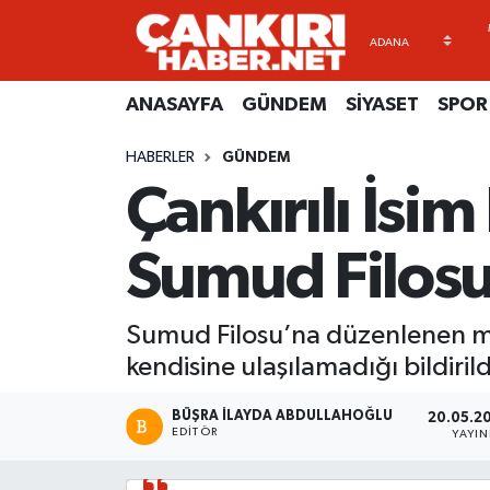
ANASAYFA
Künye
Merkez Hava Durumu
ANASAYFA
GÜNDEM
SİYASET
SPOR
GÜNDEM
İletişim
Merkez Trafik Yoğunluk Haritası
HABERLER
GÜNDEM
Çankırılı İsim
SİYASET
Gizlilik Sözleşmesi
Süper Lig Puan Durumu ve Fikstür
SPOR
BİYOGRAFİLER
Tüm Manşetler
Sumud Filosu
EKONOMİ
EKONOMİ
Son Dakika Haberleri
Sumud Filosu’na düzenlenen mü
EĞİTİM
GENEL
Haber Arşivi
kendisine ulaşılamadığı bildirild
RESMİ İLANLAR
GÜNDEM
BÜŞRA İLAYDA ABDULLAHOĞLU
20.05.20
EDITÖR
YAYI
kimdir-nedir-nasil