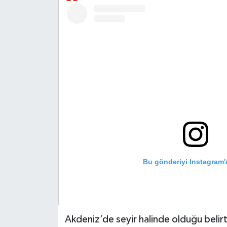
KÜLTÜR SANAT
MAGAZİN
SAĞLIK
SİYASET
SPOR
TEKNOLOJİ
Bu gönderiyi Instagram'
VİZYONDAKİLER
YAŞAM
Akdeniz’de seyir halinde olduğu belirt