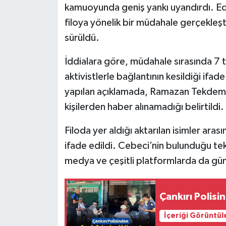
kamuoyunda geniş yankı uyandırdı. Edin
filoya yönelik bir müdahale gerçekleşt
sürüldü.
İddialara göre, müdahale sırasında 7 t
Çankırı Haber Net (@cankirihabernet)'in 
aktivistlerle bağlantının kesildiği ifad
yapılan açıklamada, Ramazan Tekdemir
kişilerden haber alınamadığı belirtildi.
Filoda yer aldığı aktarılan isimler ar
ifade edildi. Cebeci’nin bulunduğu te
medya ve çeşitli platformlarda da g
Çankırı Polisi
İçeriği Görüntül