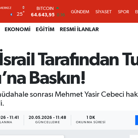
DOLAR
GÜNDEM
SİYASET
SPOR
°
25
47,6006
0.06
EURO
55,0250
0.02
EKONOMİ
EĞİTİM
RESMİ İLANLAR
STERLİN
64,2398
0.2
GRAM ALTIN
 İsrail Tarafından 
6500.87
0.12
BİST100
13.799
70
’na Baskın!
BITCOIN
64.643,95
0.16
dahale sonrası Mehmet Yasir Cebeci hakk
i.
26 - 11:41
20.05.2026 - 11:48
1 DK
NLANMA
GÜNCELLEME
OKUNMA SÜRESI