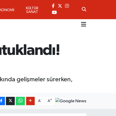
KÜLTÜR
EKONOMİ
SANAT
Tutuklandı!
ında gelişmeler sürerken,
-
+
A
A