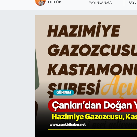
EDITÖR
YAYINLANMA
PAY
KÜLTÜR SANAT
MAGAZİN
SAĞLIK
SİYASET
SPOR
TEKNOLOJİ
VİZYONDAKİLER
YAŞAM