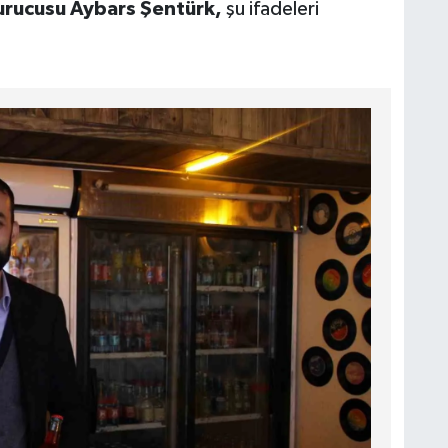
urucusu Aybars Şentürk,
şu ifadeleri