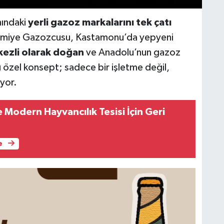
nındaki
yerli gazoz markalarını tek çatı
miye Gazozcusu, Kastamonu’da yepyeni
kezli olarak doğan
ve Anadolu’nun gazoz
 özel konsept; sadece bir işletme değil,
iyor.
Modern Hayvancılık Tesisi İçin Geri
e