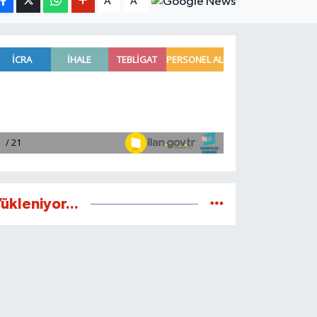
A
A
ükleniyor...