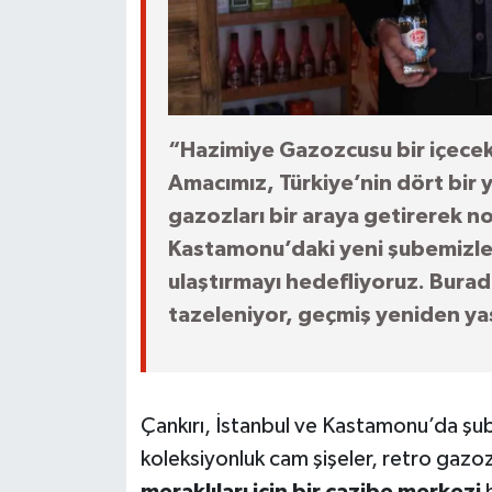
“Hazimiye Gazozcusu bir içecek m
Amacımız, Türkiye’nin dört bir 
gazozları bir araya getirerek n
Kastamonu’daki yeni şubemizle, 
ulaştırmayı hedefliyoruz. Burad
tazeleniyor, geçmiş yeniden ya
Çankırı, İstanbul ve Kastamonu’da şu
koleksiyonluk cam şişeler, retro gazoz
meraklıları için bir cazibe merkezi
h