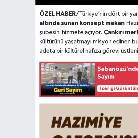
ÖZEL HABER/
Türkiye’nin dört bir ya
altında sunan konsept mekân
Hazi
şubesini hizmete açıyor.
Çankırı mer
kültürünü yaşatmayı misyon edinen bu
adeta bir kültürel hafıza görevi üstlen
Şabanözü’nde 
Sayım
İçeriği Görüntül