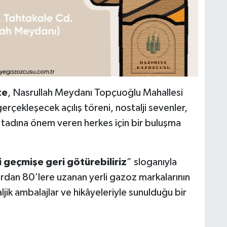
te
, Nasrullah Meydanı Topçuoğlu Mahallesi
çekleşecek açılış töreni, nostalji sevenler,
 tadına önem veren herkes için bir buluşma
 geçmişe geri götürebiliriz
” sloganıyla
dan 80’lere uzanan yerli gazoz markalarının
jik ambalajlar ve hikâyeleriyle sunulduğu bir