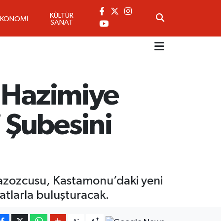
KÜLTÜR
EKONOMİ
SANAT
: Hazimiye
 Şubesini
Gazozcusu, Kastamonu’daki yeni
atlarla buluşturacak.
-
+