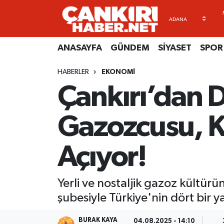
ANASAYFA
Künye
Merkez Hava Durumu
ANASAYFA
GÜNDEM
SİYASET
SPOR
GÜNDEM
İletişim
Merkez Trafik Yoğunluk Haritası
HABERLER
EKONOMİ
Çankırı’dan 
SİYASET
Gizlilik Sözleşmesi
Süper Lig Puan Durumu ve Fikstür
SPOR
BİYOGRAFİLER
Tüm Manşetler
Gazozcusu, K
EKONOMİ
EKONOMİ
Son Dakika Haberleri
Açıyor!
EĞİTİM
GENEL
Haber Arşivi
Yerli ve nostaljik gazoz kült
RESMİ İLANLAR
GÜNDEM
şubesiyle Türkiye'nin dört bir 
kimdir-nedir-nasil
BURAK KAYA
04.08.2025 - 14:10