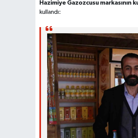
Hazimiye Gazozcusu markasının k
kullandı: