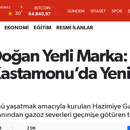
DOLAR
GÜNDEM
SİYASET
SPOR
°
30
47,7436
0.18
EURO
55,2510
0.32
EKONOMİ
EĞİTİM
RESMİ İLANLAR
STERLİN
64,4811
0.38
GRAM ALTIN
Doğan Yerli Marka
6660.55
0
BİST100
13.779
-14
astamonu’da Yeni
BITCOIN
64.840,97
-0.15
ürünü yaşatmak amacıyla kurulan Hazimiye 
yanından gazoz severleri geçmişe götüren t
3
2 DK