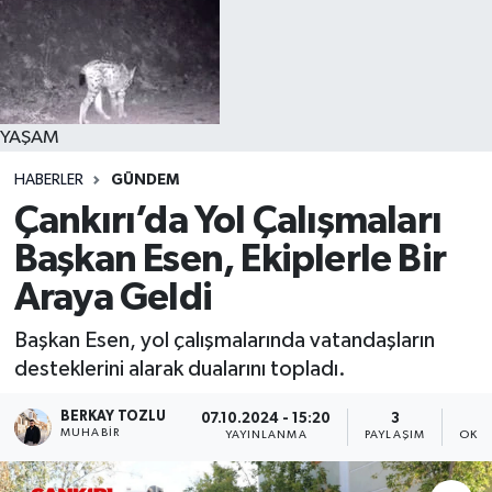
YAŞAM
HABERLER
GÜNDEM
Çankırı’da Yol Çalışmaları
Başkan Esen, Ekiplerle Bir
Araya Geldi
Başkan Esen, yol çalışmalarında vatandaşların
desteklerini alarak dualarını topladı.
BERKAY TOZLU
07.10.2024 - 15:20
3
MUHABIR
YAYINLANMA
PAYLAŞIM
OKUN