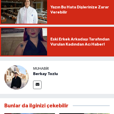
Yazın Bu Hata Dişlerinize Zarar
Verebilir
Eski Erkek Arkadaşı Tarafından
Vurulan Kadından Acı Haber!
MUHABIR
Berkay Tozlu
Bunlar da ilginizi çekebilir