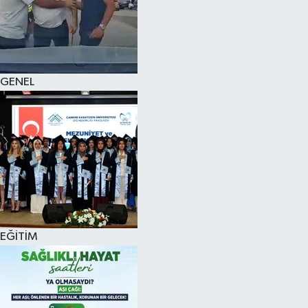
KÜLTÜR SANAT
MAGAZİN
GENEL
SAĞLIK
SİYASET
SPOR
TEKNOLOJİ
VİZYONDAKİLER
EĞİTİM
YAŞAM