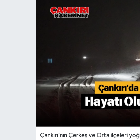
KÜLTÜR SANAT
MAGAZİN
SAĞLIK
SİYASET
SPOR
TEKNOLOJİ
VİZYONDAKİLER
YAŞAM
Çankırı’nın Çerkeş ve Orta ilçeleri yoğun