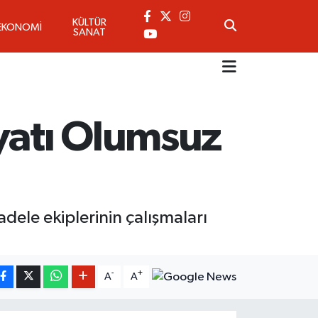
KÜLTÜR
EKONOMİ
SANAT
yatı Olumsuz
dele ekiplerinin çalışmaları
-
+
A
A