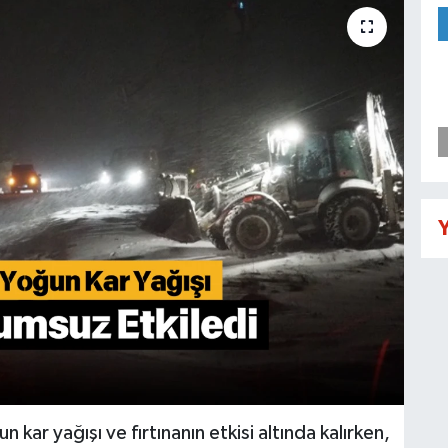
Y
 kar yağışı ve fırtınanın etkisi altında kalırken,