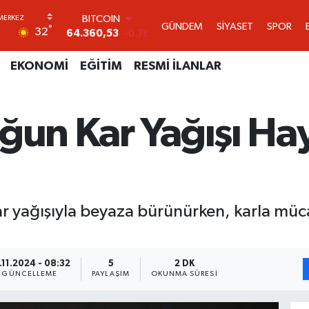
DOLAR
GÜNDEM
SİYASET
SPOR
°
32
47,7069
0.17
EURO
55,0265
0.01
EKONOMİ
EĞİTİM
RESMİ İLANLAR
STERLİN
64,1897
0.02
GRAM ALTIN
oğun Kar Yağışı Ha
6618.49
2.12
BİST100
13.887
64
BITCOIN
64.360,53
-0.76
ar yağışıyla beyaza bürünürken, karla müca
.11.2024 - 08:32
5
2 DK
GÜNCELLEME
PAYLAŞIM
OKUNMA SÜRESI