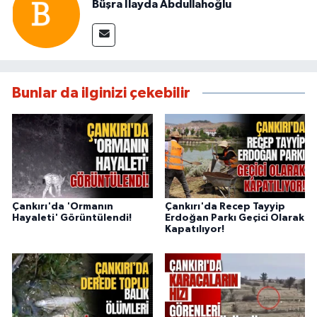
Büşra İlayda Abdullahoğlu
Bunlar da ilginizi çekebilir
Çankırı'da 'Ormanın
Çankırı'da Recep Tayyip
Hayaleti' Görüntülendi!
Erdoğan Parkı Geçici Olarak
Kapatılıyor!