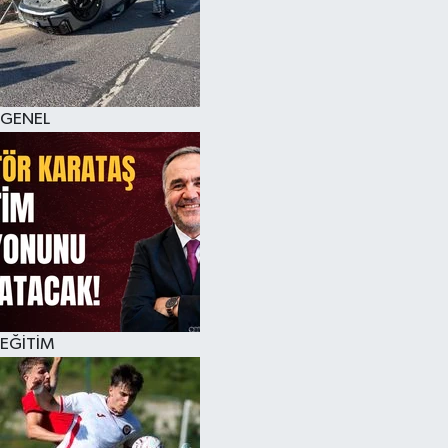
KÜLTÜR SANAT
MAGAZİN
GENEL
SAĞLIK
SİYASET
SPOR
TEKNOLOJİ
VİZYONDAKİLER
EĞİTİM
YAŞAM