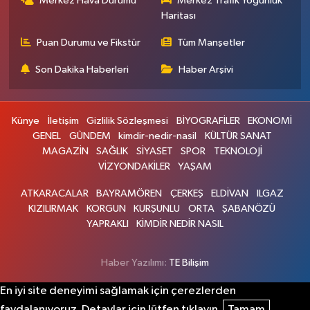
Merkez Hava Durumu
Merkez Trafik Yoğunluk
Haritası
Puan Durumu ve Fikstür
Tüm Manşetler
Son Dakika Haberleri
Haber Arşivi
Künye
İletişim
Gizlilik Sözleşmesi
BİYOGRAFİLER
EKONOMİ
GENEL
GÜNDEM
kimdir-nedir-nasil
KÜLTÜR SANAT
MAGAZİN
SAĞLIK
SİYASET
SPOR
TEKNOLOJİ
VİZYONDAKİLER
YAŞAM
ATKARACALAR
BAYRAMÖREN
ÇERKEŞ
ELDİVAN
ILGAZ
KIZILIRMAK
KORGUN
KURŞUNLU
ORTA
ŞABANÖZÜ
YAPRAKLI
KİMDİR NEDİR NASIL
Haber Yazılımı:
TE Bilişim
En iyi site deneyimi sağlamak için çerezlerden
faydalanıyoruz. Detaylar için lütfen tıklayın.
Tamam