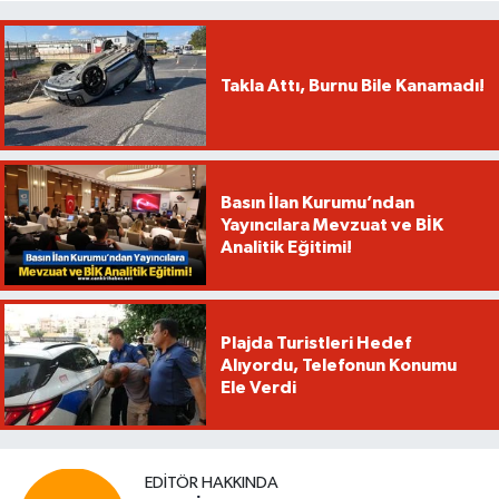
Takla Attı, Burnu Bile Kanamadı!
Basın İlan Kurumu’ndan
Yayıncılara Mevzuat ve BİK
Analitik Eğitimi!
Plajda Turistleri Hedef
Alıyordu, Telefonun Konumu
Ele Verdi
EDITÖR HAKKINDA