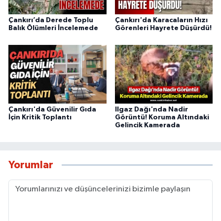
Çankırı’da Derede Toplu
Çankırı'da Karacaların Hızı
Balık Ölümleri İncelemede
Görenleri Hayrete Düşürdü!
Çankırı'da Güvenilir Gıda
Ilgaz Dağı'nda Nadir
İçin Kritik Toplantı
Görüntü! Koruma Altındaki
Gelincik Kamerada
Yorumlar