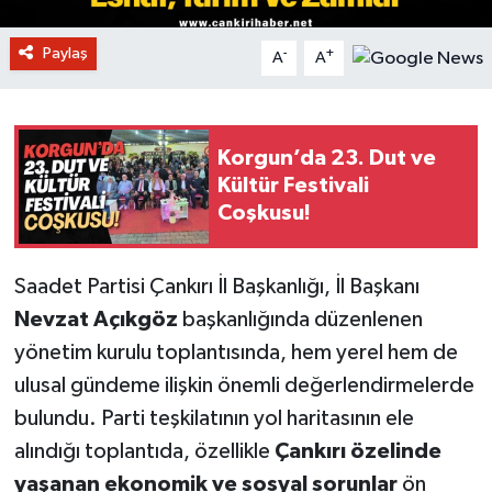
Paylaş
-
+
A
A
Korgun’da 23. Dut ve
Kültür Festivali
Coşkusu!
Saadet Partisi Çankırı İl Başkanlığı, İl Başkanı
Nevzat Açıkgöz
başkanlığında düzenlenen
yönetim kurulu toplantısında, hem yerel hem de
ulusal gündeme ilişkin önemli değerlendirmelerde
bulundu. Parti teşkilatının yol haritasının ele
alındığı toplantıda, özellikle
Çankırı özelinde
yaşanan ekonomik ve sosyal sorunlar
ön