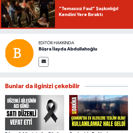
“Temassız Faul” Şaşkınlığı!
Kendini Yere Bıraktı
EDITÖR HAKKINDA
Büşra İlayda Abdullahoğlu
Bunlar da ilginizi çekebilir