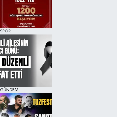
KÜLTÜR SANAT
MAGAZİN
SPOR
SAĞLIK
SİYASET
SPOR
TEKNOLOJİ
VİZYONDAKİLER
GÜNDEM
YAŞAM