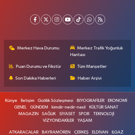
Merkez Hava Durumu
Merkez Trafik Yoğunluk
Haritası
Puan Durumu ve Fikstür
Tüm Manşetler
Son Dakika Haberleri
Haber Arşivi
Künye
İletişim
Gizlilik Sözleşmesi
BİYOGRAFİLER
EKONOMİ
GENEL
GÜNDEM
kimdir-nedir-nasil
KÜLTÜR SANAT
MAGAZİN
SAĞLIK
SİYASET
SPOR
TEKNOLOJİ
VİZYONDAKİLER
YAŞAM
ATKARACALAR
BAYRAMÖREN
ÇERKEŞ
ELDİVAN
ILGAZ