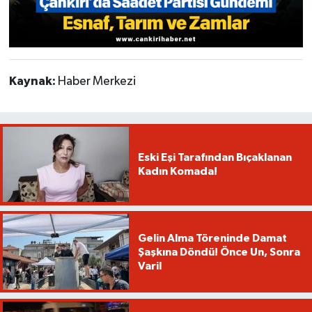
Kaynak:
Haber Merkezi
Eski Eşi Tarafından Bıçaklanan
Kadın Komada!
Gelin Alma Töreninde Damat
Şaşkına Döndü! Önce Un, Sonra
Varil