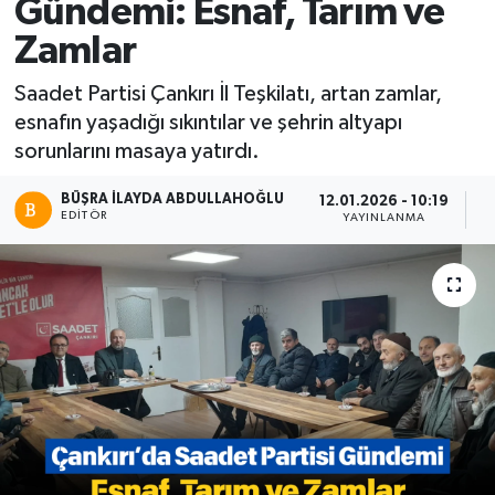
Gündemi: Esnaf, Tarım ve
Zamlar
Saadet Partisi Çankırı İl Teşkilatı, artan zamlar,
esnafın yaşadığı sıkıntılar ve şehrin altyapı
sorunlarını masaya yatırdı.
BÜŞRA İLAYDA ABDULLAHOĞLU
12.01.2026 - 10:19
EDITÖR
YAYINLANMA
P