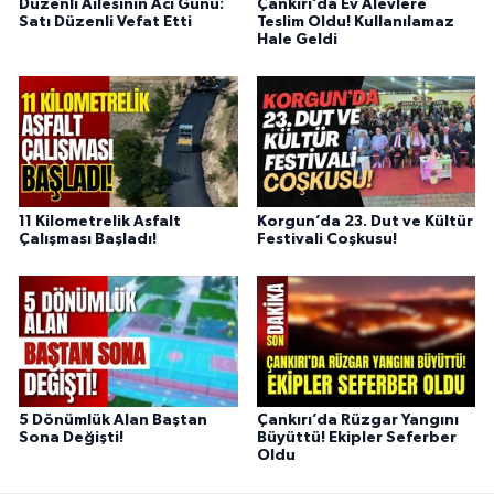
Düzenli Ailesinin Acı Günü:
Çankırı’da Ev Alevlere
Satı Düzenli Vefat Etti
Teslim Oldu! Kullanılamaz
Hale Geldi
11 Kilometrelik Asfalt
Korgun’da 23. Dut ve Kültür
Çalışması Başladı!
Festivali Coşkusu!
5 Dönümlük Alan Baştan
Çankırı’da Rüzgar Yangını
Sona Değişti!
Büyüttü! Ekipler Seferber
Oldu