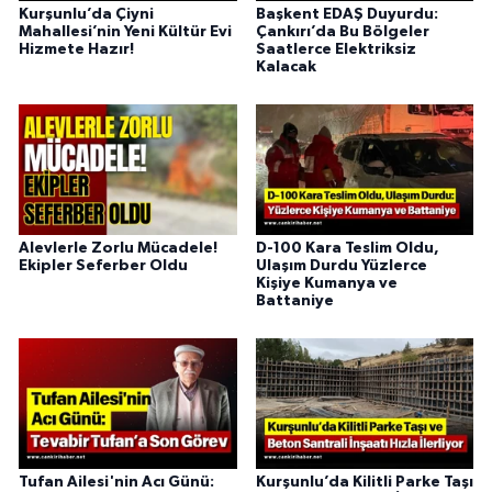
Kurşunlu’da Çiyni
Başkent EDAŞ Duyurdu:
Mahallesi’nin Yeni Kültür Evi
Çankırı’da Bu Bölgeler
Hizmete Hazır!
Saatlerce Elektriksiz
Kalacak
Alevlerle Zorlu Mücadele!
D-100 Kara Teslim Oldu,
Ekipler Seferber Oldu
Ulaşım Durdu Yüzlerce
Kişiye Kumanya ve
Battaniye
Tufan Ailesi'nin Acı Günü:
Kurşunlu’da Kilitli Parke Taşı