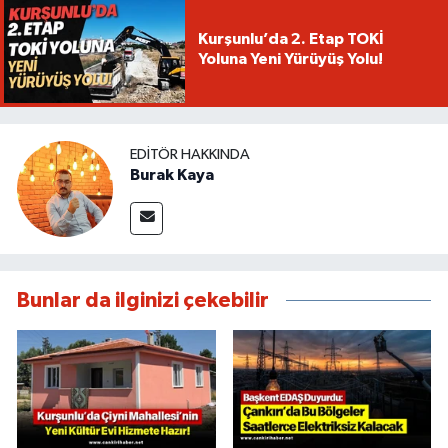
Kurşunlu’da 2. Etap TOKİ
Yoluna Yeni Yürüyüş Yolu!
EDITÖR HAKKINDA
Burak Kaya
Bunlar da ilginizi çekebilir