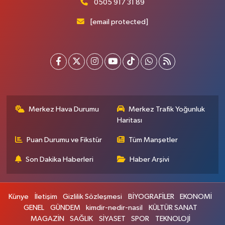
0505 917 31 89
[email protected]
Merkez Hava Durumu
Merkez Trafik Yoğunluk
Haritası
Puan Durumu ve Fikstür
Tüm Manşetler
Son Dakika Haberleri
Haber Arşivi
Künye
İletişim
Gizlilik Sözleşmesi
BİYOGRAFİLER
EKONOMİ
GENEL
GÜNDEM
kimdir-nedir-nasil
KÜLTÜR SANAT
MAGAZİN
SAĞLIK
SİYASET
SPOR
TEKNOLOJİ