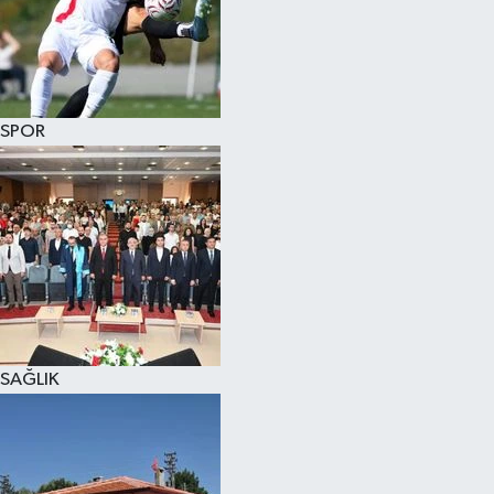
KÜLTÜR SANAT
MAGAZİN
SPOR
SAĞLIK
SİYASET
SPOR
TEKNOLOJİ
VİZYONDAKİLER
SAĞLIK
YAŞAM