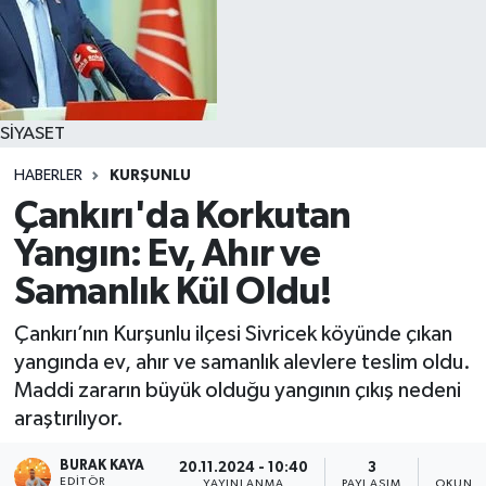
SİYASET
HABERLER
KURŞUNLU
Çankırı'da Korkutan
Yangın: Ev, Ahır ve
Samanlık Kül Oldu!
Çankırı’nın Kurşunlu ilçesi Sivricek köyünde çıkan
yangında ev, ahır ve samanlık alevlere teslim oldu.
Maddi zararın büyük olduğu yangının çıkış nedeni
araştırılıyor.
BURAK KAYA
20.11.2024 - 10:40
3
1
EDITÖR
YAYINLANMA
PAYLAŞIM
OKUNMA