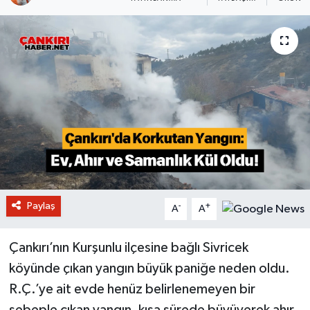
Paylaş
-
+
A
A
Çankırı’nın Kurşunlu ilçesine bağlı Sivricek
köyünde çıkan yangın büyük paniğe neden oldu.
R.Ç.’ye ait evde henüz belirlenemeyen bir
sebeple çıkan yangın, kısa sürede büyüyerek ahır