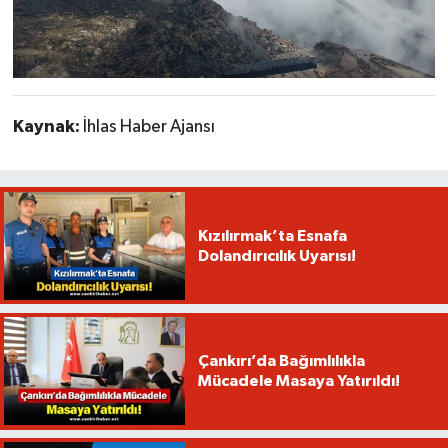
Kaynak:
İhlas Haber Ajansı
Kızılırmak’ta Esnafa
Dolandırıcılık Uyarısı!
Çankırı’da Bağımlılıkla
Mücadele Masaya Yatırıldı!