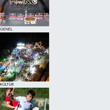
KÜLTÜR SANAT
MAGAZİN
GENEL
SAĞLIK
SİYASET
SPOR
TEKNOLOJİ
VİZYONDAKİLER
KÜLTÜR
YAŞAM