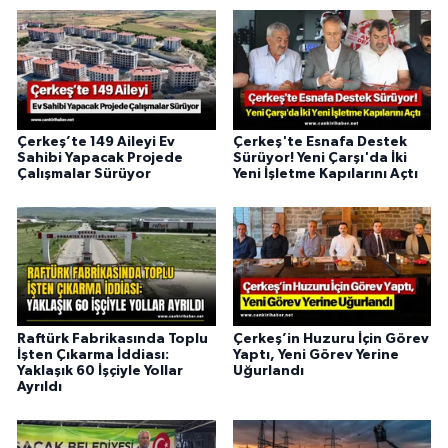
Çerkeş’te 149 Aileyi Ev
Çerkeş'te Esnafa Destek
Sahibi Yapacak Projede
Sürüyor! Yeni Çarşı'da İki
Çalışmalar Sürüyor
Yeni İşletme Kapılarını Açtı
Raftürk Fabrikasında Toplu
Çerkeş’in Huzuru İçin Görev
İşten Çıkarma İddiası:
Yaptı, Yeni Görev Yerine
Yaklaşık 60 İşçiyle Yollar
Uğurlandı
Ayrıldı