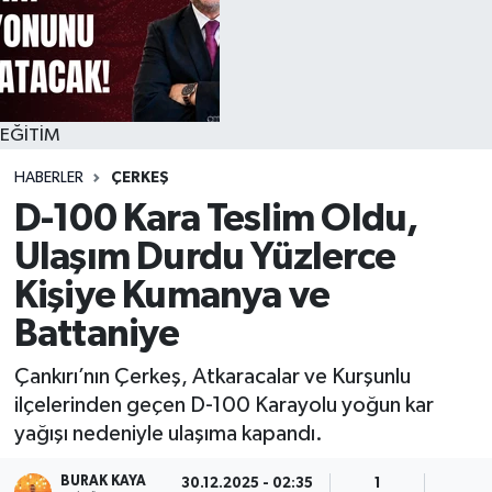
EĞİTİM
HABERLER
ÇERKEŞ
D-100 Kara Teslim Oldu,
Ulaşım Durdu Yüzlerce
Kişiye Kumanya ve
Battaniye
Çankırı’nın Çerkeş, Atkaracalar ve Kurşunlu
ilçelerinden geçen D-100 Karayolu yoğun kar
yağışı nedeniyle ulaşıma kapandı.
BURAK KAYA
30.12.2025 - 02:35
1
2