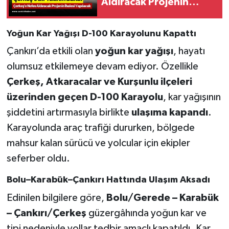
Aldıracak Projenin
İhalesi Yapılacak
Yoğun Kar Yağışı D-100 Karayolunu Kapattı
Çankırı’da etkili olan
yoğun kar yağışı
, hayatı
olumsuz etkilemeye devam ediyor. Özellikle
Çerkeş, Atkaracalar ve Kurşunlu ilçeleri
üzerinden geçen D-100 Karayolu
, kar yağışının
şiddetini artırmasıyla birlikte
ulaşıma kapandı
.
Karayolunda araç trafiği dururken, bölgede
mahsur kalan sürücü ve yolcular için ekipler
seferber oldu.
Bolu–Karabük–Çankırı Hattında Ulaşım Aksadı
Edinilen bilgilere göre,
Bolu/Gerede – Karabük
– Çankırı/Çerkeş
güzergâhında yoğun kar ve
tipi nedeniyle yollar tedbir amaçlı kapatıldı. Kar