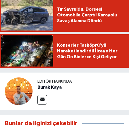
Tır Savruldu, Dorsesi
Otomobile Çarptı! Karayolu
Savaş Alanına Döndü
Konserler Taşköprü’yü
Hareketlendirdi! İlçeye Her
Gün On Binlerce Kişi Geliyor
EDITÖR HAKKINDA
Burak Kaya
Bunlar da ilginizi çekebilir