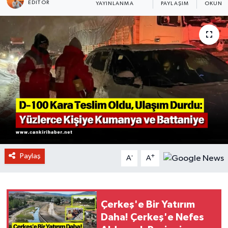
EDITÖR
YAYINLANMA
PAYLAŞIM
OKUNMA
Paylaş
-
+
A
A
Çerkeş'e Bir Yatırım
Daha! Çerkeş'e Nefes