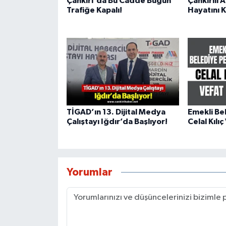
Çankırı'da Bu Cadde Bugün
Çankırılı
Trafiğe Kapalı!
Hayatını K
TİGAD’ın 13. Dijital Medya
Emekli Be
Çalıştayı Iğdır’da Başlıyor!
Celal Kılıç
Yorumlar