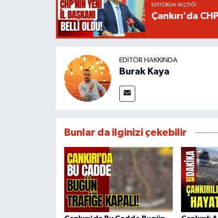
EDITÖRÜN SEÇTIĞI
Çankırı'da CHP'
EDITÖR HAKKINDA
Burak Kaya
Bunlar da ilginizi çekebilir