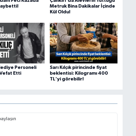
 Adam Feci Kazada
Çankırı'da Alevlerin Yuttuğu
aybetti!
Metruk Bina Dakikalar İçinde
Kül Oldu!
lediye Personeli
Sarı Kılçık pirincinde fiyat
 Vefat Etti
beklentisi: Kilogramı 400
TL'yi görebilir!