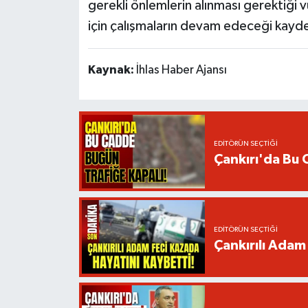
gerekli önlemlerin alınması gerektiği 
için çalışmaların devam edeceği kayde
Kaynak:
İhlas Haber Ajansı
EDITÖRÜN SEÇTIĞI
Çankırı'da Bu 
EDITÖRÜN SEÇTIĞI
Çankırılı Adam