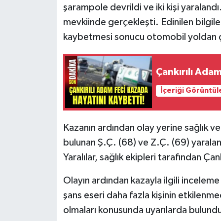
şarampole devrildi ve iki kişi yaralan
mevkiinde gerçekleşti. Edinilen bilgil
kaybetmesi sonucu otomobil yoldan ç
Çankırılı Adam
İçeriği Görüntül
Kazanın ardından olay yerine sağlık ve 
bulunan Ş.Ç. (68) ve Z.Ç. (69) yaralan
Yaralılar, sağlık ekipleri tarafından Ça
Olayın ardından kazayla ilgili inceleme 
şans eseri daha fazla kişinin etkilenmedi
olmaları konusunda uyarılarda bulundu. 