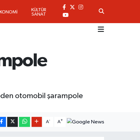
KÜLTÜR
EKONOMİ
SANAT
ampole
beden otomobil şarampole
-
+
A
A