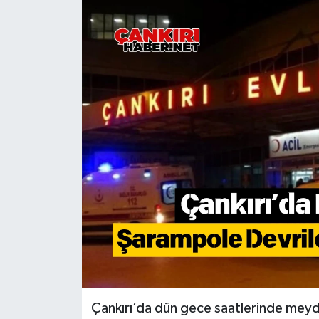
KÜLTÜR SANAT
MAGAZİN
SAĞLIK
SİYASET
SPOR
TEKNOLOJİ
VİZYONDAKİLER
YAŞAM
Çankırı’da dün gece saatlerinde meyda