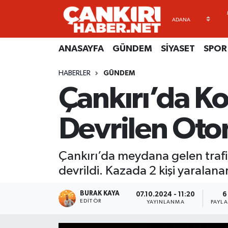
ANASAYFA
Künye
Merkez Hava Durumu
ANASAYFA
GÜNDEM
SİYASET
SPOR
GÜNDEM
İletişim
Merkez Trafik Yoğunluk Haritası
HABERLER
GÜNDEM
Çankırı’da K
SİYASET
Gizlilik Sözleşmesi
Süper Lig Puan Durumu ve Fikstür
SPOR
BİYOGRAFİLER
Tüm Manşetler
Devrilen Oto
EKONOMİ
EKONOMİ
Son Dakika Haberleri
Çankırı’da meydana gelen traf
EĞİTİM
GENEL
Haber Arşivi
devrildi. Kazada 2 kişi yaralana
RESMİ İLANLAR
GÜNDEM
BURAK KAYA
07.10.2024 - 11:20
6
EDITÖR
YAYINLANMA
PAYL
kimdir-nedir-nasil