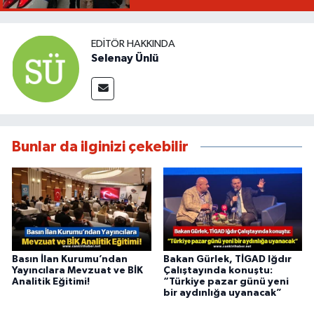
EDITÖR HAKKINDA
Selenay Ünlü
Bunlar da ilginizi çekebilir
Basın İlan Kurumu’ndan
Bakan Gürlek, TİGAD Iğdır
Yayıncılara Mevzuat ve BİK
Çalıştayında konuştu:
Analitik Eğitimi!
“Türkiye pazar günü yeni
bir aydınlığa uyanacak”