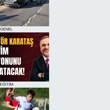
KÜLTÜR SANAT
MAGAZİN
GENEL
SAĞLIK
SİYASET
SPOR
TEKNOLOJİ
VİZYONDAKİLER
EĞİTİM
YAŞAM