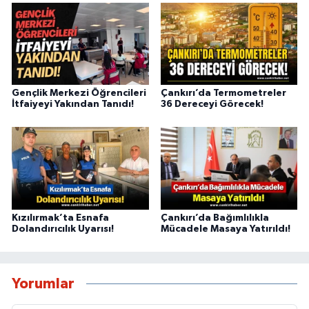
Gençlik Merkezi Öğrencileri
Çankırı’da Termometreler
İtfaiyeyi Yakından Tanıdı!
36 Dereceyi Görecek!
Kızılırmak’ta Esnafa
Çankırı’da Bağımlılıkla
Dolandırıcılık Uyarısı!
Mücadele Masaya Yatırıldı!
Yorumlar