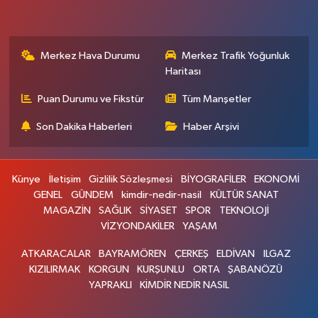
Merkez Hava Durumu
Merkez Trafik Yoğunluk
Haritası
Puan Durumu ve Fikstür
Tüm Manşetler
Son Dakika Haberleri
Haber Arşivi
Künye
İletişim
Gizlilik Sözleşmesi
BİYOGRAFİLER
EKONOMİ
GENEL
GÜNDEM
kimdir-nedir-nasil
KÜLTÜR SANAT
MAGAZİN
SAĞLIK
SİYASET
SPOR
TEKNOLOJİ
VİZYONDAKİLER
YAŞAM
ATKARACALAR
BAYRAMÖREN
ÇERKEŞ
ELDİVAN
ILGAZ
KIZILIRMAK
KORGUN
KURŞUNLU
ORTA
ŞABANÖZÜ
YAPRAKLI
KİMDİR NEDİR NASIL