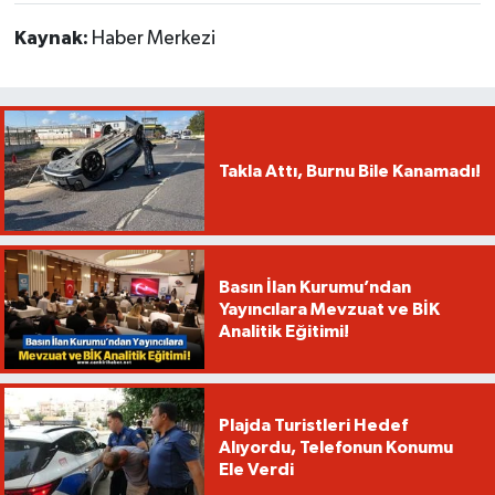
Kaynak:
Haber Merkezi
Takla Attı, Burnu Bile Kanamadı!
Basın İlan Kurumu’ndan
Yayıncılara Mevzuat ve BİK
Analitik Eğitimi!
Plajda Turistleri Hedef
Alıyordu, Telefonun Konumu
Ele Verdi