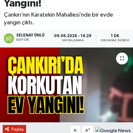
Yangını!
Çankırı’nın Karatekin Mahallesi’nde bir evde
yangın çıktı.
SELENAY ÜNLÜ
09.06.2026 - 14:29
1 DK
EDITÖR
YAYINLANMA
OKUNMA SÜRESI
Paylaş
-
+
A
A