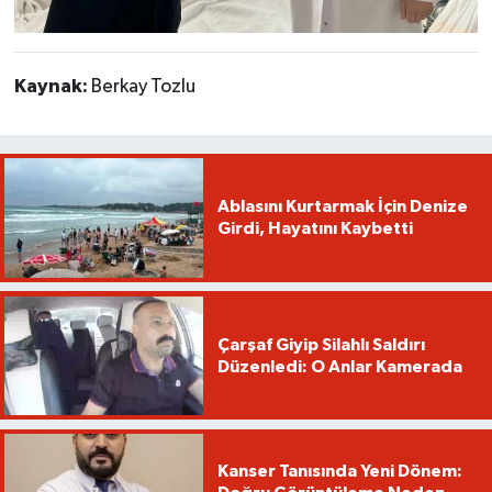
Kaynak:
Berkay Tozlu
Ablasını Kurtarmak İçin Denize
Girdi, Hayatını Kaybetti
Çarşaf Giyip Silahlı Saldırı
Düzenledi: O Anlar Kamerada
Kanser Tanısında Yeni Dönem: