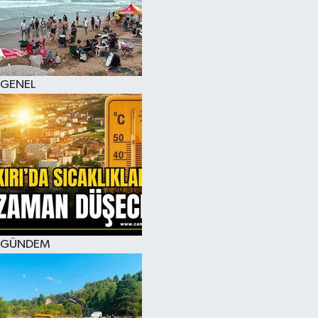
KÜLTÜR SANAT
MAGAZİN
GENEL
SAĞLIK
SİYASET
SPOR
TEKNOLOJİ
VİZYONDAKİLER
GÜNDEM
YAŞAM