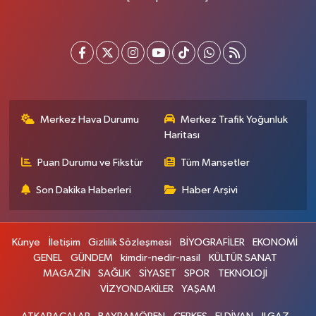
Merkez Hava Durumu
Merkez Trafik Yoğunluk
Haritası
Puan Durumu ve Fikstür
Tüm Manşetler
Son Dakika Haberleri
Haber Arşivi
Künye
İletişim
Gizlilik Sözleşmesi
BİYOGRAFİLER
EKONOMİ
GENEL
GÜNDEM
kimdir-nedir-nasil
KÜLTÜR SANAT
MAGAZİN
SAĞLIK
SİYASET
SPOR
TEKNOLOJİ
VİZYONDAKİLER
YAŞAM