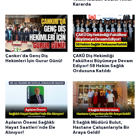
Kararda
Çankırı’da Genç Diş
ÇAKÜ Diş Hekimliği
Hekimleri İçin Gurur Günü!
Fakültesi Büyümeye Devam
Ediyor! 58 Hekim Sağlık
Ordusuna Katıldı
Aşıların Önemi Sağlıklı
İl Sağlık Müdürü Bulut,
Hayat Saatleri'nde Ele
Hastane Çalışanlarıyla Bir
Alınıyor!
Araya Geldi!