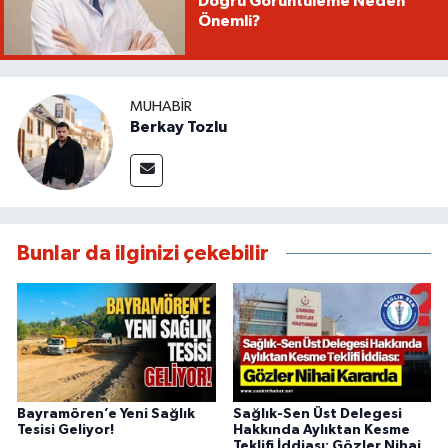
Doğru Görüntüleme Neden
Önemli?
MUHABIR
Berkay Tozlu
Bunlar da ilginizi çekebilir
Bayramören’e Yeni Sağlık
Sağlık-Sen Üst Delegesi
Tesisi Geliyor!
Hakkında Aylıktan Kesme
Teklifi İddiası: Gözler Nihai