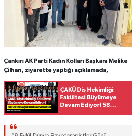
Çankırı AK Parti Kadın Kolları Başkanı Melike
Çilhan, ziyarette yaptığı açıklamada,
ÇAKÜ Diş Hekimliği
Fakültesi Büyümeye
Devam Ediyor! 58
Hekim Sağlık Ordusuna
Katıldı
“8 Eylül Dünya Fizyoterapistler Günü