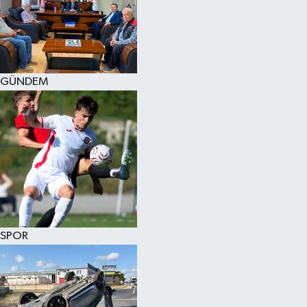
KÜLTÜR SANAT
MAGAZİN
GÜNDEM
SAĞLIK
SİYASET
SPOR
TEKNOLOJİ
VİZYONDAKİLER
SPOR
YAŞAM