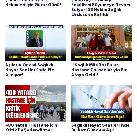
Çankırı’da Genç Diş
ÇAKÜ Diş Hekimliği
Hekimleri İçin Gurur Günü!
Fakültesi Büyümeye Devam
Ediyor! 58 Hekim Sağlık
Ordusuna Katıldı
Aşıların Önemi Sağlıklı
İl Sağlık Müdürü Bulut,
Hayat Saatleri'nde Ele
Hastane Çalışanlarıyla Bir
Alınıyor!
Araya Geldi!
400 Yataklı Hastane İçin
Sağlıklı Hayat Saatleri'nde
Kritik Değerlendirme!
Bu Kez Gündem Aşı!