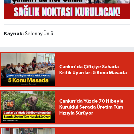
Kaynak:
Selenay Ünlü
Çankırı’da Çiftçiye Sahada
Kritik Uyarılar: 5 Konu Masada
Çankırı’da Yüzde 70 Hibeyle
Kuruldu! Serada Üretim Tüm
Hızıyla Sürüyor