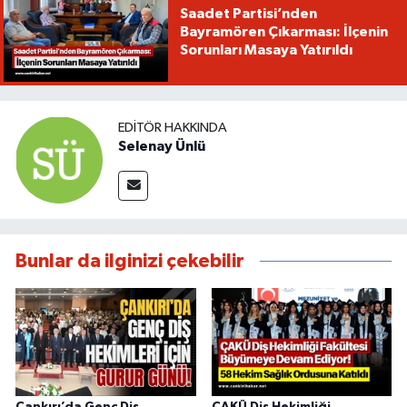
Saadet Partisi’nden
Bayramören Çıkarması: İlçenin
Sorunları Masaya Yatırıldı
EDITÖR HAKKINDA
Selenay Ünlü
Bunlar da ilginizi çekebilir