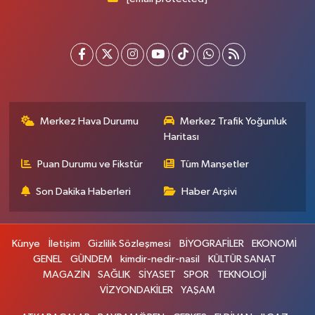
Merkez Hava Durumu
Merkez Trafik Yoğunluk
Haritası
Puan Durumu ve Fikstür
Tüm Manşetler
Son Dakika Haberleri
Haber Arşivi
Künye
İletişim
Gizlilik Sözleşmesi
BİYOGRAFİLER
EKONOMİ
GENEL
GÜNDEM
kimdir-nedir-nasil
KÜLTÜR SANAT
MAGAZİN
SAĞLIK
SİYASET
SPOR
TEKNOLOJİ
VİZYONDAKİLER
YAŞAM