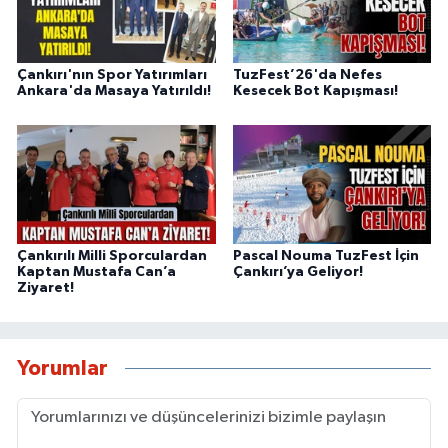
Çankırı'nın Spor Yatırımları
TuzFest’26'da Nefes
Ankara'da Masaya Yatırıldı!
Kesecek Bot Kapışması!
Çankırılı Milli Sporculardan
Pascal Nouma TuzFest İçin
Kaptan Mustafa Can’a
Çankırı’ya Geliyor!
Ziyaret!
Yorumlar