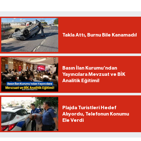
Takla Attı, Burnu Bile Kanamadı!
Basın İlan Kurumu’ndan
Yayıncılara Mevzuat ve BİK
Analitik Eğitimi!
Plajda Turistleri Hedef
Alıyordu, Telefonun Konumu
Ele Verdi