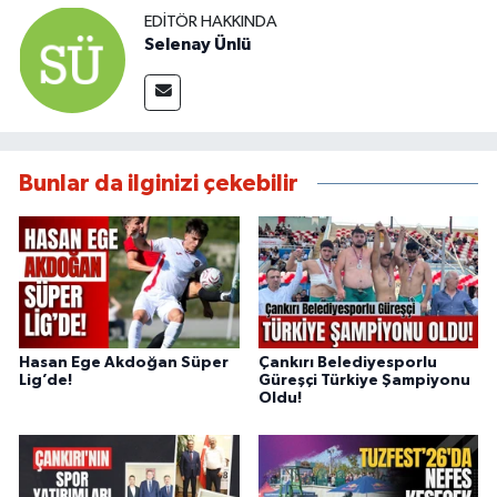
EDITÖR HAKKINDA
Selenay Ünlü
Bunlar da ilginizi çekebilir
Hasan Ege Akdoğan Süper
Çankırı Belediyesporlu
Lig’de!
Güreşçi Türkiye Şampiyonu
Oldu!