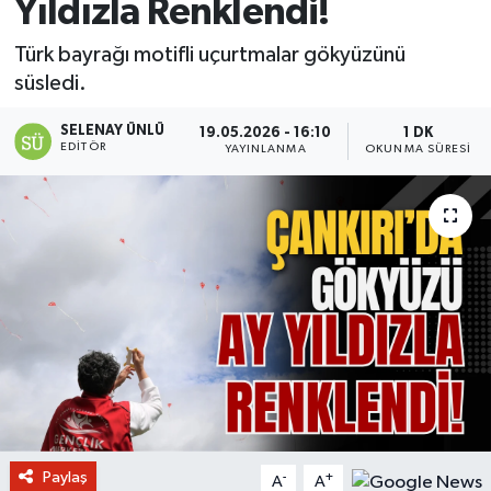
Yıldızla Renklendi!
Türk bayrağı motifli uçurtmalar gökyüzünü
süsledi.
SELENAY ÜNLÜ
19.05.2026 - 16:10
1 DK
EDITÖR
YAYINLANMA
OKUNMA SÜRESI
Paylaş
-
+
A
A