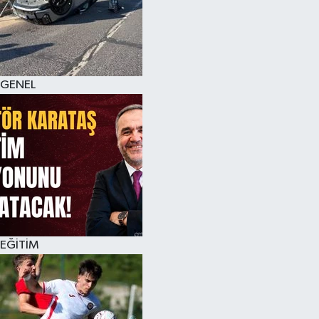
KÜLTÜR SANAT
MAGAZİN
GENEL
SAĞLIK
SİYASET
SPOR
TEKNOLOJİ
VİZYONDAKİLER
EĞİTİM
YAŞAM