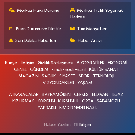
Merkez Hava Durumu
Merkez Trafik Yoğunluk
Haritası
Puan Durumu ve Fikstür
Tüm Manşetler
Son Dakika Haberleri
Haber Arşivi
Künye
İletişim
Gizlilik Sözleşmesi
BİYOGRAFİLER
EKONOMİ
GENEL
GÜNDEM
kimdir-nedir-nasil
KÜLTÜR SANAT
MAGAZİN
SAĞLIK
SİYASET
SPOR
TEKNOLOJİ
VİZYONDAKİLER
YAŞAM
ATKARACALAR
BAYRAMÖREN
ÇERKEŞ
ELDİVAN
ILGAZ
KIZILIRMAK
KORGUN
KURŞUNLU
ORTA
ŞABANÖZÜ
YAPRAKLI
KİMDİR NEDİR NASIL
Haber Yazılımı:
TE Bilişim